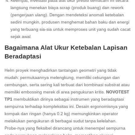
Keempat, investasi pada alat ukur presisi semacam ini secara
langsung menekan biaya scrap (produk buang) dan rework
(pengerjaan ulang). Dengan mendeteksi anomali ketebalan
sedini mungkin, produsen menghemat bahan baku dan energi
yang terbuang sia-sia untuk memproses unit yang sudah cacat
sejak awal.
Bagaimana Alat Ukur Ketebalan Lapisan
Beradaptasi
Helm proyek menghadirkan tantangan geometri yang tidak
mudah: permukaannya melengkung, memiliki cekungan dan
cembungan, serta sering kali terbuat dari kombinasi substrat atau
memiliki embossing merek di area pengukuran kritis.
NOVOTEST
TP1
membuktikan dirinya sebagai instrumen yang beradaptasi
sempurna terhadap kompleksitas ini. Desain ergonomisnya yang
kompak dan ringan (hanya 0.2 kg) memungkinkan operator
melakukan pengukuran di berbagai sudut tanpa kelelahan.
Probe-nya yang fleksibel dirancang untuk menempel sempurna