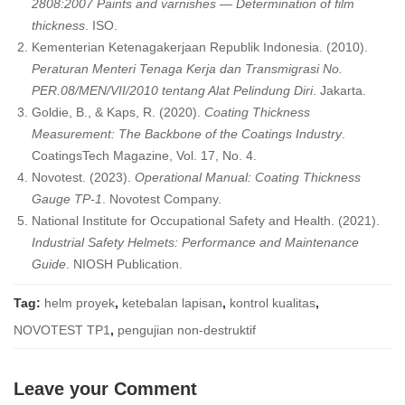
2808:2007 Paints and varnishes — Determination of film
thickness
. ISO.
Kementerian Ketenagakerjaan Republik Indonesia. (2010).
Peraturan Menteri Tenaga Kerja dan Transmigrasi No.
PER.08/MEN/VII/2010 tentang Alat Pelindung Diri
. Jakarta.
Goldie, B., & Kaps, R. (2020).
Coating Thickness
Measurement: The Backbone of the Coatings Industry
.
CoatingsTech Magazine, Vol. 17, No. 4.
Novotest. (2023).
Operational Manual: Coating Thickness
Gauge TP-1
. Novotest Company.
National Institute for Occupational Safety and Health. (2021).
Industrial Safety Helmets: Performance and Maintenance
Guide
. NIOSH Publication.
Tag:
helm proyek
,
ketebalan lapisan
,
kontrol kualitas
,
NOVOTEST TP1
,
pengujian non-destruktif
Leave your Comment