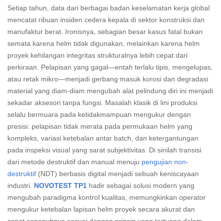
Setiap tahun, data dari berbagai badan keselamatan kerja global
mencatat ribuan insiden cedera kepala di sektor konstruksi dan
manufaktur berat. Ironisnya, sebagian besar kasus fatal bukan
semata karena helm tidak digunakan, melainkan karena helm
proyek kehilangan integritas strukturalnya lebih cepat dari
perkiraan. Pelapisan yang gagal—entah terlalu tipis, mengelupas,
atau retak mikro—menjadi gerbang masuk korosi dan degradasi
material yang diam-diam mengubah alat pelindung diri ini menjadi
sekadar aksesori tanpa fungsi. Masalah klasik di lini produksi
selalu bermuara pada ketidakmampuan mengukur dengan
presisi: pelapisan tidak merata pada permukaan helm yang
kompleks, variasi ketebalan antar batch, dan ketergantungan
pada inspeksi visual yang sarat subjektivitas. Di sinilah transisi
dari metode destruktif dan manual menuju
pengujian non-
destruktif
(NDT) berbasis digital menjadi sebuah keniscayaan
industri.
NOVOTEST TP1
hadir sebagai solusi modern yang
mengubah paradigma kontrol kualitas, memungkinkan operator
mengukur ketebalan lapisan helm proyek secara akurat dan