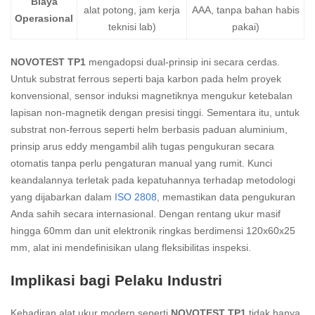
Biaya
alat potong, jam kerja
AAA, tanpa bahan habis
Operasional
teknisi lab)
pakai)
NOVOTEST TP1
mengadopsi dual-prinsip ini secara cerdas.
Untuk substrat ferrous seperti baja karbon pada helm proyek
konvensional, sensor induksi magnetiknya mengukur ketebalan
lapisan non-magnetik dengan presisi tinggi. Sementara itu, untuk
substrat non-ferrous seperti helm berbasis paduan aluminium,
prinsip arus eddy mengambil alih tugas pengukuran secara
otomatis tanpa perlu pengaturan manual yang rumit. Kunci
keandalannya terletak pada kepatuhannya terhadap metodologi
yang dijabarkan dalam
ISO 2808
, memastikan data pengukuran
Anda sahih secara internasional. Dengan rentang ukur masif
hingga 60mm dan unit elektronik ringkas berdimensi 120x60x25
mm, alat ini mendefinisikan ulang fleksibilitas inspeksi.
Implikasi bagi Pelaku Industri
Kehadiran alat ukur modern seperti
NOVOTEST TP1
tidak hanya