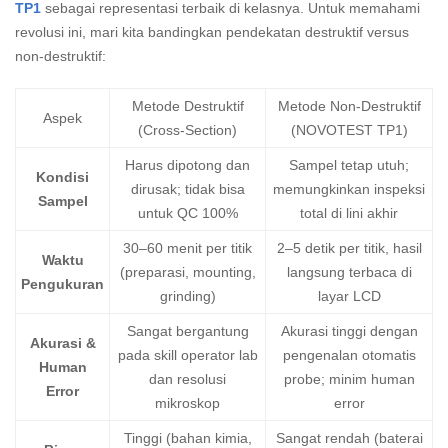
TP1
sebagai representasi terbaik di kelasnya. Untuk memahami
revolusi ini, mari kita bandingkan pendekatan destruktif versus
non-destruktif:
Metode Destruktif
Metode Non-Destruktif
Aspek
(Cross-Section)
(NOVOTEST TP1)
Harus dipotong dan
Sampel tetap utuh;
Kondisi
dirusak; tidak bisa
memungkinkan inspeksi
Sampel
untuk QC 100%
total di lini akhir
30–60 menit per titik
2–5 detik per titik, hasil
Waktu
(preparasi, mounting,
langsung terbaca di
Pengukuran
grinding)
layar LCD
Sangat bergantung
Akurasi tinggi dengan
Akurasi &
pada skill operator lab
pengenalan otomatis
Human
dan resolusi
probe; minim human
Error
mikroskop
error
Tinggi (bahan kimia,
Sangat rendah (baterai