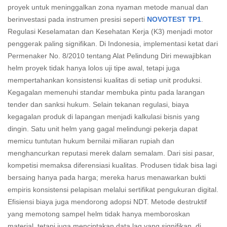
proyek untuk meninggalkan zona nyaman metode manual dan
berinvestasi pada instrumen presisi seperti
NOVOTEST TP1
.
Regulasi Keselamatan dan Kesehatan Kerja (K3) menjadi motor
penggerak paling signifikan. Di Indonesia, implementasi ketat dari
Permenaker No. 8/2010 tentang Alat Pelindung Diri mewajibkan
helm proyek tidak hanya lolos uji tipe awal, tetapi juga
mempertahankan konsistensi kualitas di setiap unit produksi.
Kegagalan memenuhi standar membuka pintu pada larangan
tender dan sanksi hukum. Selain tekanan regulasi, biaya
kegagalan produk di lapangan menjadi kalkulasi bisnis yang
dingin. Satu unit helm yang gagal melindungi pekerja dapat
memicu tuntutan hukum bernilai miliaran rupiah dan
menghancurkan reputasi merek dalam semalam. Dari sisi pasar,
kompetisi memaksa diferensiasi kualitas. Produsen tidak bisa lagi
bersaing hanya pada harga; mereka harus menawarkan bukti
empiris konsistensi pelapisan melalui sertifikat pengukuran digital.
Efisiensi biaya juga mendorong adopsi NDT. Metode destruktif
yang memotong sampel helm tidak hanya memboroskan
material, tetapi juga menciptakan data lag yang signifikan, di