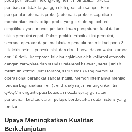
pada permukaan melengkung helm, memastikan akurasi
pembacaan tidak terganggu oleh geometri sampel. Fitur
pengenalan otomatis probe (automatic probe recognition)
memberikan indikasi tipe probe yang terhubung, sebuah
simplifikasi yang mencegah kekeliruan pengaturan fatal dalam
siklus produksi cepat. Dalam praktik terbaik di lini produksi,
seorang operator dapat melakukan pengukuran minimal pada 3
titik kritis helm—puncak, sisi, dan rim—hanya dalam waktu kurang
dari 10 detik. Kecepatan ini dimungkinkan oleh kalibrasi otomatis
dengan zero-plate dan standar referensi bawaan, serta jumlah
minimum kontrol (satu tombol, satu fungsi) yang membuat
operasional perangkat sangat intuitif. Memori internalnya menjadi
fondasi bagi analisis tren (trend analysis), memungkinkan tim
QA/QC mengantisipasi keausan nozzle spray gun atau
penurunan kualitas cairan pelapis berdasarkan data historis yang
terekam.
Upaya Meningkatkan Kualitas
Berkelanjutan