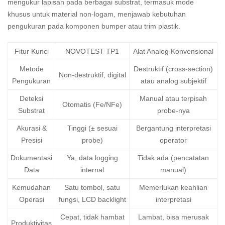
mengukur lapisan pada berbagai substrat, termasuk mode
khusus untuk material non-logam, menjawab kebutuhan
pengukuran pada komponen bumper atau trim plastik.
Fitur Kunci
NOVOTEST TP1
Alat Analog Konvensional
Metode
Destruktif (cross-section)
Non-destruktif, digital
Pengukuran
atau analog subjektif
Deteksi
Manual atau terpisah
Otomatis (Fe/NFe)
Substrat
probe-nya
Akurasi &
Tinggi (± sesuai
Bergantung interpretasi
Presisi
probe)
operator
Dokumentasi
Ya, data logging
Tidak ada (pencatatan
Data
internal
manual)
Kemudahan
Satu tombol, satu
Memerlukan keahlian
Operasi
fungsi, LCD backlight
interpretasi
Cepat, tidak hambat
Lambat, bisa merusak
Produktivitas