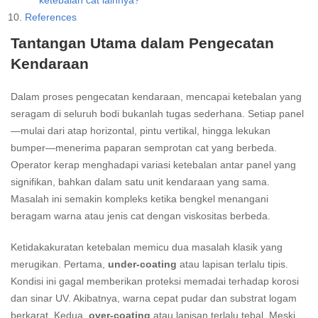
ketebalan cat lainnya?
References
Tantangan Utama dalam Pengecatan
Kendaraan
Dalam proses pengecatan kendaraan, mencapai ketebalan yang
seragam di seluruh bodi bukanlah tugas sederhana. Setiap panel
—mulai dari atap horizontal, pintu vertikal, hingga lekukan
bumper—menerima paparan semprotan cat yang berbeda.
Operator kerap menghadapi variasi ketebalan antar panel yang
signifikan, bahkan dalam satu unit kendaraan yang sama.
Masalah ini semakin kompleks ketika bengkel menangani
beragam warna atau jenis cat dengan viskositas berbeda.
Ketidakakuratan ketebalan memicu dua masalah klasik yang
merugikan. Pertama,
under-coating
atau lapisan terlalu tipis.
Kondisi ini gagal memberikan proteksi memadai terhadap korosi
dan sinar UV. Akibatnya, warna cepat pudar dan substrat logam
berkarat. Kedua,
over-coating
atau lapisan terlalu tebal. Meski