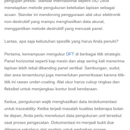
pengujian presisi. Standar internasional seperti ISO 2808
menetapkan metode pengukuran ketebalan lapisan sebagai
acuan. Standar ini mendorong penggunaan alat ukur elektronik
non-destruktif yang mampu menghasilkan data akurat,
menggantikan metode destruktif yang merusak panel.
Lantas, apa saja kebutuhan spesifik yang harus Anda penuhi?
Pertama, kemampuan mengukur
DFT
di berbagai titik strategis.
Panel horizontal seperti kap mesin dan atap sering kali menerima
lapisan lebih tebal dibanding panel vertikal. Sambungan, sudut,
dan area tersembunyi juga memerlukan pemeriksaan karena titik-
titik ini rawan under-coating. Alat ukur harus cukup ringkas dan
fleksibel untuk menjangkau kontur bodi kendaraan.
Kedua, pengukuran wajib menghasilkan data terdokumentasi
untuk traceability. Ketika terjadi masalah kualitas beberapa bulan
ke depan, Anda perlu menelusuri data pengukuran unit tersebut
saat proses pengecatan. Dokumentasi ini menjadi bukti due
diligence sekaligus alat analisis untuk perbaikan proses.