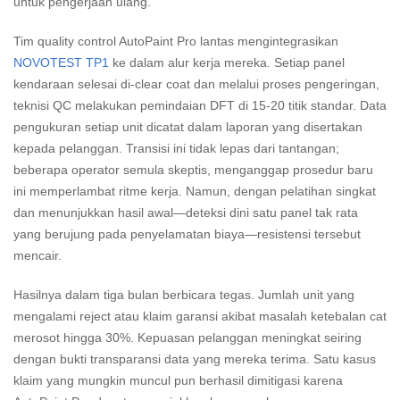
untuk pengerjaan ulang.
Tim quality control AutoPaint Pro lantas mengintegrasikan
NOVOTEST TP1
ke dalam alur kerja mereka. Setiap panel
kendaraan selesai di-clear coat dan melalui proses pengeringan,
teknisi QC melakukan pemindaian DFT di 15-20 titik standar. Data
pengukuran setiap unit dicatat dalam laporan yang disertakan
kepada pelanggan. Transisi ini tidak lepas dari tantangan;
beberapa operator semula skeptis, menganggap prosedur baru
ini memperlambat ritme kerja. Namun, dengan pelatihan singkat
dan menunjukkan hasil awal—deteksi dini satu panel tak rata
yang berujung pada penyelamatan biaya—resistensi tersebut
mencair.
Hasilnya dalam tiga bulan berbicara tegas. Jumlah unit yang
mengalami reject atau klaim garansi akibat masalah ketebalan cat
merosot hingga 30%. Kepuasan pelanggan meningkat seiring
dengan bukti transparansi data yang mereka terima. Satu kasus
klaim yang mungkin muncul pun berhasil dimitigasi karena