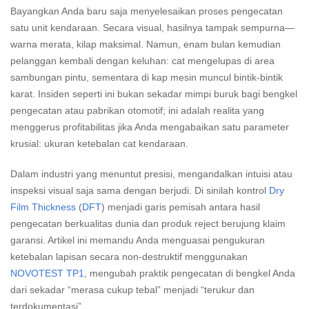
Bayangkan Anda baru saja menyelesaikan proses pengecatan
satu unit kendaraan. Secara visual, hasilnya tampak sempurna—
warna merata, kilap maksimal. Namun, enam bulan kemudian
pelanggan kembali dengan keluhan: cat mengelupas di area
sambungan pintu, sementara di kap mesin muncul bintik-bintik
karat. Insiden seperti ini bukan sekadar mimpi buruk bagi bengkel
pengecatan atau pabrikan otomotif; ini adalah realita yang
menggerus profitabilitas jika Anda mengabaikan satu parameter
krusial: ukuran ketebalan cat kendaraan.
Dalam industri yang menuntut presisi, mengandalkan intuisi atau
inspeksi visual saja sama dengan berjudi. Di sinilah kontrol
Dry
Film Thickness
(
DFT
) menjadi garis pemisah antara hasil
pengecatan berkualitas dunia dan produk reject berujung klaim
garansi. Artikel ini memandu Anda menguasai pengukuran
ketebalan lapisan secara non-destruktif menggunakan
NOVOTEST TP1
, mengubah praktik pengecatan di bengkel Anda
dari sekadar “merasa cukup tebal” menjadi “terukur dan
terdokumentasi”.