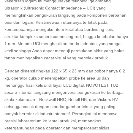
kekerasan logam ini menggunakan teknologi gelombang
ultrasonik (Ultrasonic Contact Impedance – UCI) yang
memungkinkan pengukuran langsung pada komponen berbahan
besi dan logam. Keistimewaan utamanya terletak pada
kemampuannya mengukur item kecil atau berdinding tipis,
struktur kompleks seperti connecting rod, hingga ketebalan hanya
1 mm. Metode UCI menghasilkan tanda indentasi yang sangat
kecil sehingga Anda dapat menguji permukaan akhir yang halus
tanpa meninggalkan cacat visual yang menolak produk.
Dengan dimensi ringkas 122 x 65 x 23 mm dan bobot hanya 0,2
kg, operator cukup menempelkan probe ke area uji dan
menunggu hasil keluar di layar LCD digital. NOVOTEST TU2
secara internal langsung mengonversi pengukuran ke berbagai
skala kekerasan—Rockwell HRC, Brinell HB, dan Vickers HV—
sehingga cocok dengan standar gambar teknik yang paling
banyak beredar di industri otomotif. Perangkat ini membawa
presisi laboratorium ke lantai produksi, memangkas
ketergantungan pada operator dan mempercepat siklus