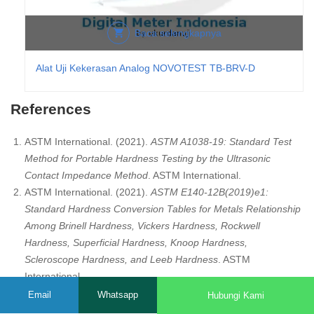
Baca selengkapnya
Alat Uji Kekerasan Analog NOVOTEST TB-BRV-D
References
ASTM International. (2021).
ASTM A1038-19: Standard Test
Method for Portable Hardness Testing by the Ultrasonic
Contact Impedance Method
. ASTM International.
ASTM International. (2021).
ASTM E140-12B(2019)e1:
Standard Hardness Conversion Tables for Metals Relationship
Among Brinell Hardness, Vickers Hardness, Rockwell
Hardness, Superficial Hardness, Knoop Hardness,
Scleroscope Hardness, and Leeb Hardness
. ASTM
International.
Bureau of Indian Standards. (2022).
IS 15838:2022:
Email
Whatsapp
Hubungi Kami
Automotive Vehicles – Connecting Rods – Specification
. BIS.