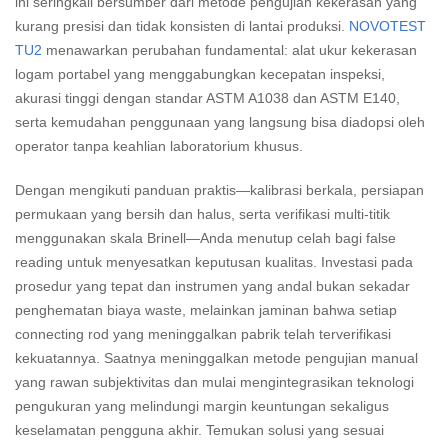
ini seringkali bersumber dari metode pengujian kekerasan yang
kurang presisi dan tidak konsisten di lantai produksi.
NOVOTEST
TU2
menawarkan perubahan fundamental: alat ukur kekerasan
logam portabel yang menggabungkan kecepatan inspeksi,
akurasi tinggi dengan standar ASTM A1038 dan ASTM E140,
serta kemudahan penggunaan yang langsung bisa diadopsi oleh
operator tanpa keahlian laboratorium khusus.
Dengan mengikuti panduan praktis—kalibrasi berkala, persiapan
permukaan yang bersih dan halus, serta verifikasi multi-titik
menggunakan skala Brinell—Anda menutup celah bagi false
reading untuk menyesatkan keputusan kualitas. Investasi pada
prosedur yang tepat dan instrumen yang andal bukan sekadar
penghematan biaya waste, melainkan jaminan bahwa setiap
connecting rod yang meninggalkan pabrik telah terverifikasi
kekuatannya. Saatnya meninggalkan metode pengujian manual
yang rawan subjektivitas dan mulai mengintegrasikan teknologi
pengukuran yang melindungi margin keuntungan sekaligus
keselamatan pengguna akhir. Temukan solusi yang sesuai