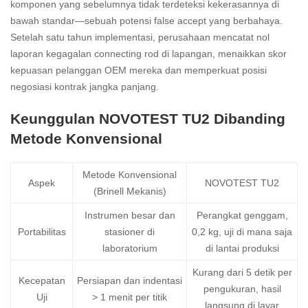
komponen yang sebelumnya tidak terdeteksi kekerasannya di
bawah standar—sebuah potensi false accept yang berbahaya.
Setelah satu tahun implementasi, perusahaan mencatat nol
laporan kegagalan connecting rod di lapangan, menaikkan skor
kepuasan pelanggan OEM mereka dan memperkuat posisi
negosiasi kontrak jangka panjang.
Keunggulan NOVOTEST TU2 Dibanding
Metode Konvensional
Metode Konvensional
Aspek
NOVOTEST TU2
(Brinell Mekanis)
Instrumen besar dan
Perangkat genggam,
Portabilitas
stasioner di
0,2 kg, uji di mana saja
laboratorium
di lantai produksi
Kurang dari 5 detik per
Kecepatan
Persiapan dan indentasi
pengukuran, hasil
Uji
> 1 menit per titik
langsung di layar