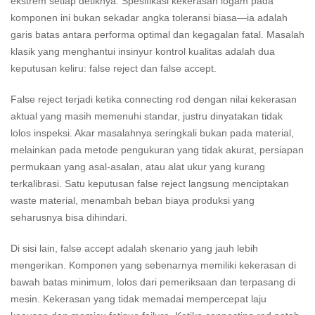
ekstrem setiap detiknya. Spesifikasi kekerasan logam pada
komponen ini bukan sekadar angka toleransi biasa—ia adalah
garis batas antara performa optimal dan kegagalan fatal. Masalah
klasik yang menghantui insinyur kontrol kualitas adalah dua
keputusan keliru: false reject dan false accept.
False reject terjadi ketika connecting rod dengan nilai kekerasan
aktual yang masih memenuhi standar, justru dinyatakan tidak
lolos inspeksi. Akar masalahnya seringkali bukan pada material,
melainkan pada metode pengukuran yang tidak akurat, persiapan
permukaan yang asal-asalan, atau alat ukur yang kurang
terkalibrasi. Satu keputusan false reject langsung menciptakan
waste material, menambah beban biaya produksi yang
seharusnya bisa dihindari.
Di sisi lain, false accept adalah skenario yang jauh lebih
mengerikan. Komponen yang sebenarnya memiliki kekerasan di
bawah batas minimum, lolos dari pemeriksaan dan terpasang di
mesin. Kekerasan yang tidak memadai mempercepat laju