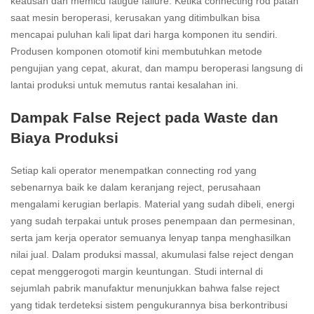
keausan dan memicu fatigue failure. Ketika connecting rod patah
saat mesin beroperasi, kerusakan yang ditimbulkan bisa
mencapai puluhan kali lipat dari harga komponen itu sendiri.
Produsen komponen otomotif kini membutuhkan metode
pengujian yang cepat, akurat, dan mampu beroperasi langsung di
lantai produksi untuk memutus rantai kesalahan ini.
Dampak False Reject pada Waste dan
Biaya Produksi
Setiap kali operator menempatkan connecting rod yang
sebenarnya baik ke dalam keranjang reject, perusahaan
mengalami kerugian berlapis. Material yang sudah dibeli, energi
yang sudah terpakai untuk proses penempaan dan permesinan,
serta jam kerja operator semuanya lenyap tanpa menghasilkan
nilai jual. Dalam produksi massal, akumulasi false reject dengan
cepat menggerogoti margin keuntungan. Studi internal di
sejumlah pabrik manufaktur menunjukkan bahwa false reject
yang tidak terdeteksi sistem pengukurannya bisa berkontribusi