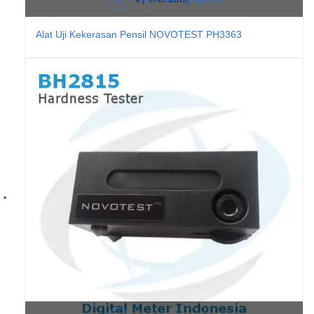
Alat Uji Kekerasan Pensil NOVOTEST PH3363