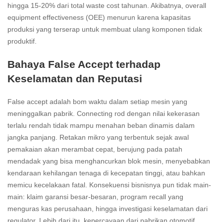
hingga 15-20% dari total waste cost tahunan. Akibatnya, overall
equipment effectiveness (OEE) menurun karena kapasitas
produksi yang terserap untuk membuat ulang komponen tidak
produktif.
Bahaya False Accept terhadap
Keselamatan dan Reputasi
False accept adalah bom waktu dalam setiap mesin yang
meninggalkan pabrik. Connecting rod dengan nilai kekerasan
terlalu rendah tidak mampu menahan beban dinamis dalam
jangka panjang. Retakan mikro yang terbentuk sejak awal
pemakaian akan merambat cepat, berujung pada patah
mendadak yang bisa menghancurkan blok mesin, menyebabkan
kendaraan kehilangan tenaga di kecepatan tinggi, atau bahkan
memicu kecelakaan fatal. Konsekuensi bisnisnya pun tidak main-
main: klaim garansi besar-besaran, program recall yang
menguras kas perusahaan, hingga investigasi keselamatan dari
regulator. Lebih dari itu, kepercayaan dari pabrikan otomotif