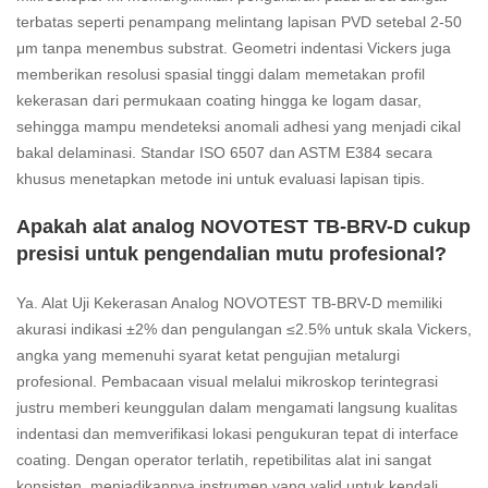
terbatas seperti penampang melintang lapisan PVD setebal 2-50
μm tanpa menembus substrat. Geometri indentasi Vickers juga
memberikan resolusi spasial tinggi dalam memetakan profil
kekerasan dari permukaan coating hingga ke logam dasar,
sehingga mampu mendeteksi anomali adhesi yang menjadi cikal
bakal delaminasi. Standar ISO 6507 dan ASTM E384 secara
khusus menetapkan metode ini untuk evaluasi lapisan tipis.
Apakah alat analog NOVOTEST TB-BRV-D cukup
presisi untuk pengendalian mutu profesional?
Ya. Alat Uji Kekerasan Analog NOVOTEST TB-BRV-D memiliki
akurasi indikasi ±2% dan pengulangan ≤2.5% untuk skala Vickers,
angka yang memenuhi syarat ketat pengujian metalurgi
profesional. Pembacaan visual melalui mikroskop terintegrasi
justru memberi keunggulan dalam mengamati langsung kualitas
indentasi dan memverifikasi lokasi pengukuran tepat di interface
coating. Dengan operator terlatih, repetibilitas alat ini sangat
konsisten, menjadikannya instrumen yang valid untuk kendali