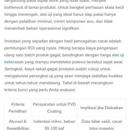
bergantung pada suplai listrik yang tidak stabil, menjadi
bottleneck di lantai produksi. Untuk bengkel perhiasan skala kecil
hingga menengah, alat uji yang ideal harus siap pakai hanya
dengan pelatihan minimal, minim komponen aus, dan tidak
menambah beban operasional signifikan.
Investasi yang sepadan dengan hasil pencegahan cacat adalah
perhitungan ROI yang nyata. Hitung berapa biaya pengerjaan
ulang satu batch produk gagal, bandingkan dengan harga
alat uji
kekerasan
yang mampu mendeteksi potensi tersebut sejak awal.
Seringkali, biaya sekali gagal produksi sudah cukup untuk
mengakuisisi perangkat uji yang akan menjaga stabilitas kualitas
untuk tahun-tahun mendatang. Tabel di bawah merangkum
kriteria kunci yang perlu Anda evaluasi.
Kriteria
Persyaratan untuk PVD
Implikasi jika Diabaikan
Pemilihan
Coating
Akurasi &
Indentasi mikro, beban
Data tidak valid, cacat
Repetibilitas
30-100 kgf
lolos inspeksi