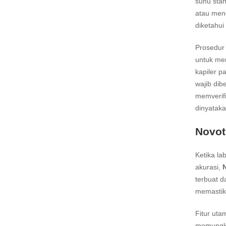
suhu stan
atau meng
diketahui
Prosedur 
untuk men
kapiler p
wajib di
memverifi
dinyataka
Novot
Ketika l
akurasi,
terbuat d
memastika
Fitur ut
memungki