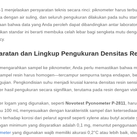
1 menjelaskan persyaratan teknis secara rinci: piknometer harus terbuat d
a dengan air suling, dan seluruh pengukuran dilakukan pada suhu st
an bahwa data yang Anda peroleh dapat dibandingkan antar laboratoriu
an standar ini berarti membuka celah lebar bagi sengketa mutu denga
cy.
aratan dan Lingkup Pengukuran Densitas R
mengarahkan sampel ke piknometer, Anda perlu memastikan bahwa mat
Sampel resin harus homogen—tercampur sempurna tanpa endapan, beba
ujian. Pengkondisian suhu menjadi krusial karena densitas resin sens
 hasil pengukuran secara signifikan, terutama pada resin dengan visk
er logam yang digunakan, seperti
Novotest Pycnometer P-2811
, haru
u 100 mL menyesuaikan dengan karakteristik sampel dan ketersediaan m
 terhadap korosi dari pelarut agresif seperti xylene atau butyl acetate 
gan minimum yang disyaratkan adalah 0,1 mg, menuntut penggunaan ne
meter
yang digunakan wajib memiliki akurasi 0,2°C atau lebih baik, ide