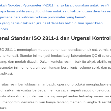
kah Novotest Pycnometer P-2811 hanya bisa digunakan untuk resin?
apa lama waktu yang dibutuhkan untuk satu kali pengujian densitas re
aimana cara kalibrasi volume piknometer yang benar?
 yang harus dilakukan jika hasil densitas batch di luar spesifikasi?
ences
nal Standar ISO 2811-1 dan Urgensi Kontrol
ISO 2811-1 menetapkan metode penentuan densitas untuk cat, vernis,
 terkendali. Standar ini menjadi fondasi bagi laboratorium QC di sel
lang, dan mudah diaudit. Dalam konteks resin—baik itu alkyd, akrilik
rameter ini memengaruhi perhitungan berat jenis, volume solid, dan 
aplikasi.
nsitas resin berfluktuasi antar batch, operator produksi menghadapi 
hasilkan viskositas berbeda, memicu cacat seperti
sagging
(pelorota
dustri otomotif dan protective coating sangat rentan terhadap variasi ini
u, mengontrol densitas bukan hanya tentang memenuhi angka di sertifika
uksi.