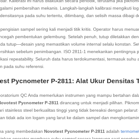
dar. Kalibrasi ini harus dilakukan secara periodik, terutama jika pikno
alami pembersihan mekanis. Langkah-langkah kalibrasi mengikuti logik
 densitasnya pada suhu tertentu, ditimbang, dan selisih massa dibagi 
pengisian sampel sering kali menjadi titik kritis. Operator harus menu
cegah pembentukan gelembung. Setelah penuh, tutup diletakkan denga
ada tutup—desain yang memastikan volume internal selalu konstan. Se
bersihkan sebelum penimbangan. ISO 2811-1 menekankan pentingnya pe
kasi repeatability. Seluruh data harus terdokumentasi, termasuk suhu 
n pada suhu referensi.
est Pycnometer P-2811: Alat Ukur Densitas 
aboratorium QC Anda memerlukan instrumen yang mampu bertahan dala
Novotest Pycnometer P-2811
dirancang untuk menjadi pilihan. Pikno
ari stainless steel berkualitas tinggi yang tidak bereaksi dengan pelaru
n tidak ada ion logam yang larut ke dalam sampel dan mengkontamina
ama yang membedakan
Novotest Pycnometer P-2811
adalah
termome
nkan operator membaca suhu sampel secara langsung saat pengkond