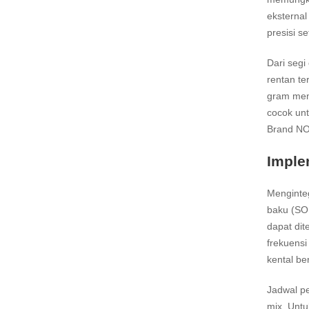
eksternal
presisi s
Dari segi
rentan te
gram memb
cocok unt
Brand NOV
Imple
Menginte
baku (SO
dapat dit
frekuensi
kental be
Jadwal pe
mix. Untu