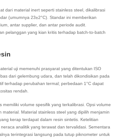
ari material inert seperti stainless steel, dikalibrasi
andar (umumnya 23±2°C). Standar ini memberikan
m, antar supplier, dan antar periode audit.
n pelanggan yang kian kritis terhadap batch-to-batch
esin
erial uji memenuhi prasyarat yang ditentukan ISO
s dari gelembung udara, dan telah dikondisikan pada
itif terhadap perubahan termal; perbedaan 1°C dapat
ositas rendah.
s memiliki volume spesifik yang terkalibrasi. Opsi volume
aterial. Material stainless steel yang dipilih menjamin
yang kerap terdapat dalam resin sintetis. Ketelitian
raca analitik yang terawat dan tervalidasi. Sementara
alnya terintegrasi langsung pada tutup piknometer untuk