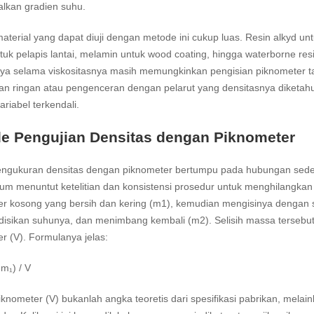
lkan gradien suhu.
aterial yang dapat diuji dengan metode ini cukup luas. Resin alkyd untuk
tuk pelapis lantai, melamin untuk wood coating, hingga waterborne 
ya selama viskositasnya masih memungkinkan pengisian piknometer tanp
 ringan atau pengenceran dengan pelarut yang densitasnya diketahui
ariabel terkendali.
e Pengujian Densitas dengan Piknometer
pengukuran densitas dengan piknometer bertumpu pada hubungan sede
rium menuntut ketelitian dan konsistensi prosedur untuk menghilangk
er kosong yang bersih dan kering (m1), kemudian mengisinya dengan 
isikan suhunya, dan menimbang kembali (m2). Selisih massa tersebut
r (V). Formulanya jelas:
 m₁) / V
knometer (V) bukanlah angka teoretis dari spesifikasi pabrikan, melain