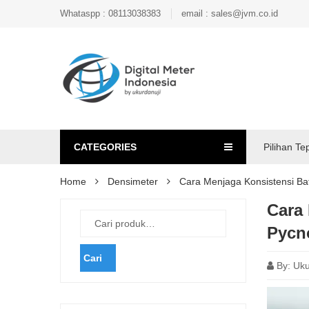
Whataspp : 08113038383
email : sales@jvm.co.id
CATEGORIES
Pilihan Te
Home
Densimeter
Cara Menjaga Konsistensi Ba
Cara
Pycn
Cari
By:
Uku