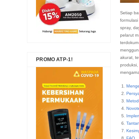
Setiap ba
formulasi
spray, da
pelarut 
terdokume
mengguna
akurat, t
PROMO ATP-1!
produksi
mengaman
Mengen
Persy
Metod
Novote
Imple
Tanta
Kesim
FAQ