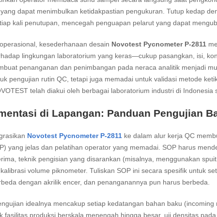
 yang dapat menimbulkan ketidakpastian pengukuran. Tutup kedap den
etiap kali penutupan, mencegah penguapan pelarut yang dapat mengub
 operasional, kesederhanaan desain
Novotest Pycnometer P-2811
men
rhadap lingkungan laboratorium yang keras—cukup pasangkan, isi, kond
uat penanganan dan penimbangan pada neraca analitik menjadi mudah. 
uk pengujian rutin QC, tetapi juga memadai untuk validasi metode ket
OTEST telah diakui oleh berbagai laboratorium industri di Indonesia 
mentasi di Lapangan: Panduan Pengujian B
grasikan
Novotest Pycnometer P-2811
ke dalam alur kerja QC membu
P) yang jelas dan pelatihan operator yang memadai. SOP harus mende
erima, teknik pengisian yang disarankan (misalnya, menggunakan spuit t
 kalibrasi volume piknometer. Tuliskan SOP ini secara spesifik untuk set
rbeda dengan akrilik encer, dan penanganannya pun harus berbeda.
ngujian idealnya mencakup setiap kedatangan bahan baku (incoming ma
k fasilitas produksi berskala menengah hingga besar, uji densitas pa