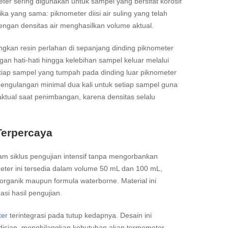
meter sering digunakan untuk sampel yang bersifat korosif
a yang sama: piknometer diisi air suling yang telah
dengan densitas air menghasilkan volume aktual.
angkan resin perlahan di sepanjang dinding piknometer
n hati-hati hingga kelebihan sampel keluar melalui
tiap sampel yang tumpah pada dinding luar piknometer
ngulangan minimal dua kali untuk setiap sampel guna
aktual saat penimbangan, karena densitas selalu
Terpercaya
m siklus pengujian intensif tanpa mengorbankan
meter ini tersedia dalam volume 50 mL dan 100 mL,
t organik maupun formula waterborne. Material ini
si hasil pengujian.
ter
terintegrasi pada tutup kedapnya. Desain ini
isian, menghilangkan kebutuhan akan termometer