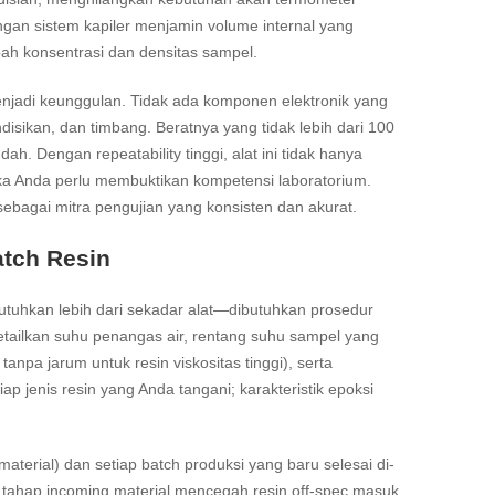
gan sistem kapiler menjamin volume internal yang
ah konsentrasi dan densitas sampel.
jadi keunggulan. Tidak ada komponen elektronik yang
isikan, dan timbang. Beratnya yang tidak lebih dari 100
Dengan repeatability tinggi, alat ini tidak hanya
ika Anda perlu membuktikan kompetensi laboratorium.
sebagai mitra pengujian yang konsisten dan akurat.
atch Resin
tuhkan lebih dari sekadar alat—dibutuhkan prosedur
tailkan suhu penangas air, rentang suhu sampel yang
anpa jarum untuk resin viskositas tinggi), serta
iap jenis resin yang Anda tangani; karakteristik epoksi
terial) dan setiap batch produksi yang baru selesai di-
da tahap incoming material mencegah resin off-spec masuk