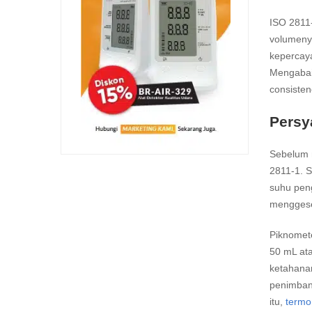
ISO 2811-
volumeny
kepercaya
Mengabaik
consisten
Persy
Sebelum 
2811-1. 
suhu peng
menggeser
Piknomet
50 mL ata
ketahanan
penimban
itu,
termo