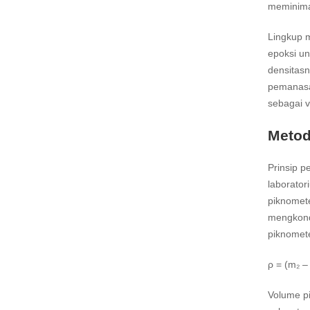
meminima
Lingkup m
epoksi un
densitasn
pemanasan
sebagai v
Metod
Prinsip 
laborato
piknomet
mengkond
piknomete
ρ = (m₂ –
Volume pi