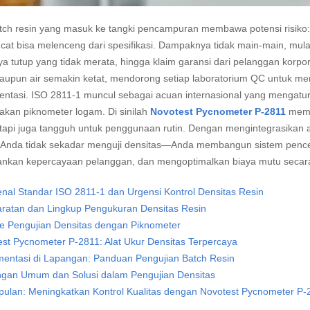
tch resin yang masuk ke tangki pencampuran membawa potensi risiko:
 cat bisa melenceng dari spesifikasi. Dampaknya tidak main-main, mul
ya tutup yang tidak merata, hingga klaim garansi dari pelanggan korpo
maupun air semakin ketat, mendorong setiap laboratorium QC untuk m
ntasi. ISO 2811-1 muncul sebagai acuan internasional yang mengatur 
kan piknometer logam. Di sinilah
Novotest Pycnometer P-2811
membu
etapi juga tangguh untuk penggunaan rutin. Dengan mengintegrasikan 
, Anda tidak sekadar menguji densitas—Anda membangun sistem penc
kan kepercayaan pelanggan, dan mengoptimalkan biaya mutu secara
al Standar ISO 2811-1 dan Urgensi Kontrol Densitas Resin
aratan dan Lingkup Pengukuran Densitas Resin
e Pengujian Densitas dengan Piknometer
st Pycnometer P-2811: Alat Ukur Densitas Terpercaya
mentasi di Lapangan: Panduan Pengujian Batch Resin
ngan Umum dan Solusi dalam Pengujian Densitas
pulan: Meningkatkan Kontrol Kualitas dengan Novotest Pycnometer P-