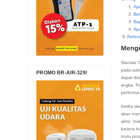
Apa
Ber
Bag
Apa
Refer
Menge
Standar 
pada suhu
PROMO BR-AIR-329!
dapat diu
angka. Pa
performa 
Ketika de
akan meng
akhir. In
karena it
mutu prod