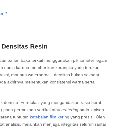
sin?
 Densitas Resin
 dan bahan baku terkait menggunakan piknometer logam
uruh dunia karena memberikan kerangka yang terukur,
, epoksi, maupun waterborne—densitas bukan sekadar
pada akhirnya menentukan konsistensi warna serta
efek domino. Formulasi yang mengandalkan rasio berat
n) pada permukaan vertikal atau
cratering
pada lapisan
 karena tuntutan
ketebalan film kering
yang presisi. Oleh
t analisis, melainkan menjaga integritas seluruh rantai