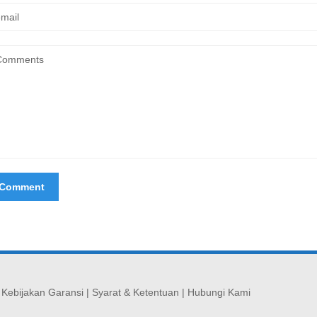
|
Kebijakan Garansi
|
Syarat & Ketentuan
|
Hubungi Kami