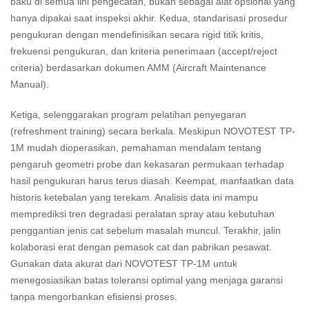
baku di semua lini pengecatan, bukan sebagai alat opsional yang
hanya dipakai saat inspeksi akhir. Kedua, standarisasi prosedur
pengukuran dengan mendefinisikan secara rigid titik kritis,
frekuensi pengukuran, dan kriteria penerimaan (accept/reject
criteria) berdasarkan dokumen AMM (Aircraft Maintenance
Manual).
Ketiga, selenggarakan program pelatihan penyegaran
(refreshment training) secara berkala. Meskipun NOVOTEST TP-
1M mudah dioperasikan, pemahaman mendalam tentang
pengaruh geometri probe dan kekasaran permukaan terhadap
hasil pengukuran harus terus diasah. Keempat, manfaatkan data
historis ketebalan yang terekam. Analisis data ini mampu
memprediksi tren degradasi peralatan spray atau kebutuhan
penggantian jenis cat sebelum masalah muncul. Terakhir, jalin
kolaborasi erat dengan pemasok cat dan pabrikan pesawat.
Gunakan data akurat dari NOVOTEST TP-1M untuk
menegosiasikan batas toleransi optimal yang menjaga garansi
tanpa mengorbankan efisiensi proses.