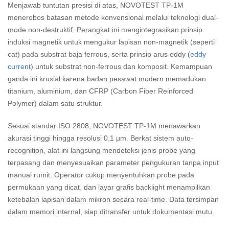
Menjawab tuntutan presisi di atas, NOVOTEST TP-1M
menerobos batasan metode konvensional melalui teknologi dual-
mode non-destruktif. Perangkat ini mengintegrasikan prinsip
induksi magnetik untuk mengukur lapisan non-magnetik (seperti
cat) pada substrat baja ferrous, serta prinsip arus eddy (
eddy
current
) untuk substrat non-ferrous dan komposit. Kemampuan
ganda ini krusial karena badan pesawat modern memadukan
titanium, aluminium, dan CFRP (Carbon Fiber Reinforced
Polymer) dalam satu struktur.
Sesuai standar ISO 2808, NOVOTEST TP-1M menawarkan
akurasi tinggi hingga resolusi 0,1 µm. Berkat sistem auto-
recognition, alat ini langsung mendeteksi jenis probe yang
terpasang dan menyesuaikan parameter pengukuran tanpa input
manual rumit. Operator cukup menyentuhkan probe pada
permukaan yang dicat, dan layar grafis backlight menampilkan
ketebalan lapisan dalam mikron secara real-time. Data tersimpan
dalam memori internal, siap ditransfer untuk dokumentasi mutu.