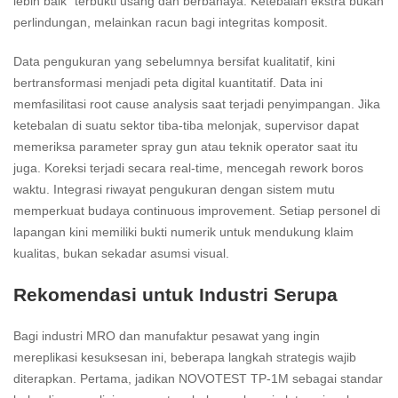
lebih baik” terbukti usang dan berbahaya. Ketebalan ekstra bukan
perlindungan, melainkan racun bagi integritas komposit.
Data pengukuran yang sebelumnya bersifat kualitatif, kini
bertransformasi menjadi peta digital kuantitatif. Data ini
memfasilitasi root cause analysis saat terjadi penyimpangan. Jika
ketebalan di suatu sektor tiba-tiba melonjak, supervisor dapat
memeriksa parameter spray gun atau teknik operator saat itu
juga. Koreksi terjadi secara real-time, mencegah rework boros
waktu. Integrasi riwayat pengukuran dengan sistem mutu
memperkuat budaya continuous improvement. Setiap personel di
lapangan kini memiliki bukti numerik untuk mendukung klaim
kualitas, bukan sekadar asumsi visual.
Rekomendasi untuk Industri Serupa
Bagi industri MRO dan manufaktur pesawat yang ingin
mereplikasi kesuksesan ini, beberapa langkah strategis wajib
diterapkan. Pertama, jadikan NOVOTEST TP-1M sebagai standar