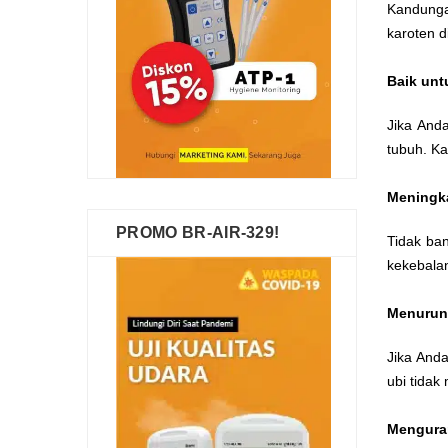
Kandunga
karoten d
Baik unt
Jika And
tubuh. Ka
Meningka
PROMO BR-AIR-329!
Tidak ba
kekebala
Menurun
Jika And
ubi tida
Menguran