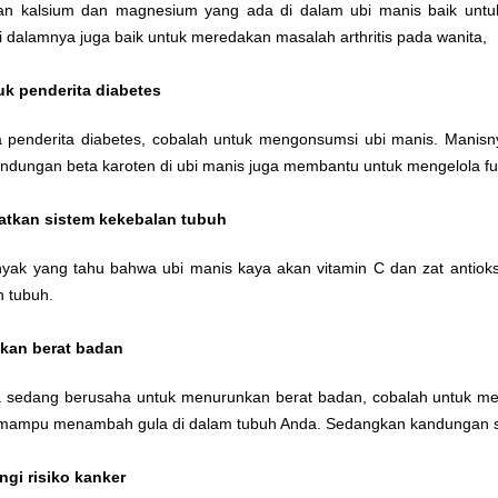
n kalsium dan magnesium yang ada di dalam ubi manis baik untuk 
i dalamnya juga baik untuk meredakan masalah arthritis pada wanita,
uk penderita diabetes
a penderita diabetes, cobalah untuk mengonsumsi ubi manis. Manisny
ndungan beta karoten di ubi manis juga membantu untuk mengelola fun
tkan sistem kekebalan tubuh
nyak yang tahu bahwa ubi manis kaya akan vitamin C dan zat antiok
n tubuh.
kan berat badan
a sedang berusaha untuk menurunkan berat badan, cobalah untuk me
k mampu menambah gula di dalam tubuh Anda. Sedangkan kandungan se
gi risiko kanker