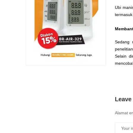
Ubi mani
termasuk 
Membant
Sedang 
peneliti
Selain d
mencoba
Leave
Alamat em