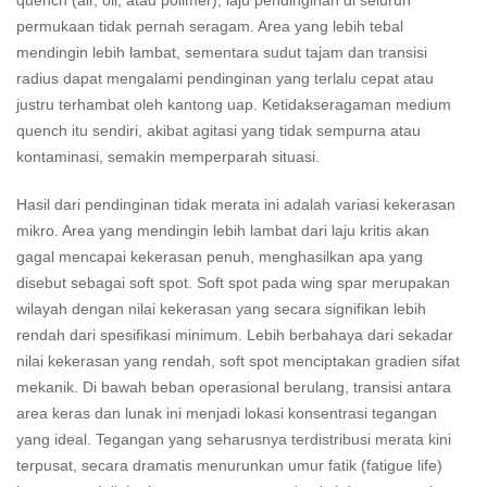
quench (air, oli, atau polimer), laju pendinginan di seluruh
permukaan tidak pernah seragam. Area yang lebih tebal
mendingin lebih lambat, sementara sudut tajam dan transisi
radius dapat mengalami pendinginan yang terlalu cepat atau
justru terhambat oleh kantong uap. Ketidakseragaman medium
quench itu sendiri, akibat agitasi yang tidak sempurna atau
kontaminasi, semakin memperparah situasi.
Hasil dari pendinginan tidak merata ini adalah variasi kekerasan
mikro. Area yang mendingin lebih lambat dari laju kritis akan
gagal mencapai kekerasan penuh, menghasilkan apa yang
disebut sebagai soft spot. Soft spot pada wing spar merupakan
wilayah dengan nilai kekerasan yang secara signifikan lebih
rendah dari spesifikasi minimum. Lebih berbahaya dari sekadar
nilai kekerasan yang rendah, soft spot menciptakan gradien sifat
mekanik. Di bawah beban operasional berulang, transisi antara
area keras dan lunak ini menjadi lokasi konsentrasi tegangan
yang ideal. Tegangan yang seharusnya terdistribusi merata kini
terpusat, secara dramatis menurunkan umur fatik (fatigue life)