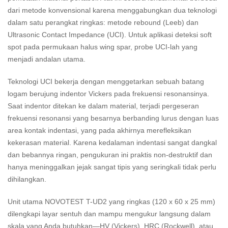
dari metode konvensional karena menggabungkan dua teknologi
dalam satu perangkat ringkas: metode rebound (Leeb) dan
Ultrasonic Contact Impedance (UCI). Untuk aplikasi deteksi soft
spot pada permukaan halus wing spar, probe UCI-lah yang
menjadi andalan utama.
Teknologi UCI bekerja dengan menggetarkan sebuah batang
logam berujung indentor Vickers pada frekuensi resonansinya.
Saat indentor ditekan ke dalam material, terjadi pergeseran
frekuensi resonansi yang besarnya berbanding lurus dengan luas
area kontak indentasi, yang pada akhirnya merefleksikan
kekerasan material. Karena kedalaman indentasi sangat dangkal
dan bebannya ringan, pengukuran ini praktis non-destruktif dan
hanya meninggalkan jejak sangat tipis yang seringkali tidak perlu
dihilangkan.
Unit utama NOVOTEST T-UD2 yang ringkas (120 x 60 x 25 mm)
dilengkapi layar sentuh dan mampu mengukur langsung dalam
skala yang Anda butuhkan—HV (Vickers), HRC (Rockwell), atau