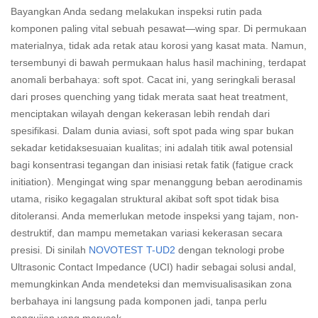
Bayangkan Anda sedang melakukan inspeksi rutin pada
komponen paling vital sebuah pesawat—wing spar. Di permukaan
materialnya, tidak ada retak atau korosi yang kasat mata. Namun,
tersembunyi di bawah permukaan halus hasil machining, terdapat
anomali berbahaya: soft spot. Cacat ini, yang seringkali berasal
dari proses quenching yang tidak merata saat heat treatment,
menciptakan wilayah dengan kekerasan lebih rendah dari
spesifikasi. Dalam dunia aviasi, soft spot pada wing spar bukan
sekadar ketidaksesuaian kualitas; ini adalah titik awal potensial
bagi konsentrasi tegangan dan inisiasi retak fatik (fatigue crack
initiation). Mengingat wing spar menanggung beban aerodinamis
utama, risiko kegagalan struktural akibat soft spot tidak bisa
ditoleransi. Anda memerlukan metode inspeksi yang tajam, non-
destruktif, dan mampu memetakan variasi kekerasan secara
presisi. Di sinilah
NOVOTEST T-UD2
dengan teknologi probe
Ultrasonic Contact Impedance (UCI) hadir sebagai solusi andal,
memungkinkan Anda mendeteksi dan memvisualisasikan zona
berbahaya ini langsung pada komponen jadi, tanpa perlu