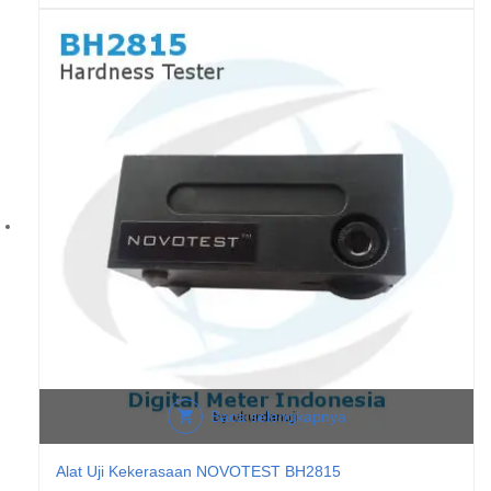
Baca selengkapnya
Alat Uji Kekerasaan NOVOTEST BH2815