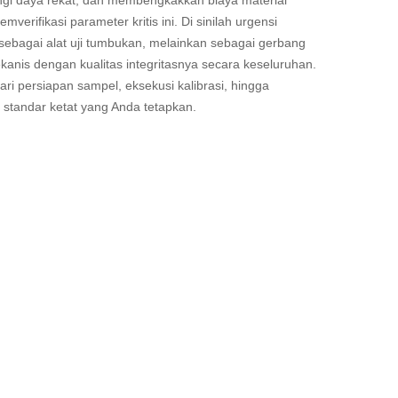
angi daya rekat, dan membengkakkan biaya material
erifikasi parameter kritis ini. Di sinilah urgensi
sebagai alat uji tumbukan, melainkan sebagai gerbang
anis dengan kualitas integritasnya secara keseluruhan.
ri persiapan sampel, eksekusi kalibrasi, hingga
 standar ketat yang Anda tetapkan.