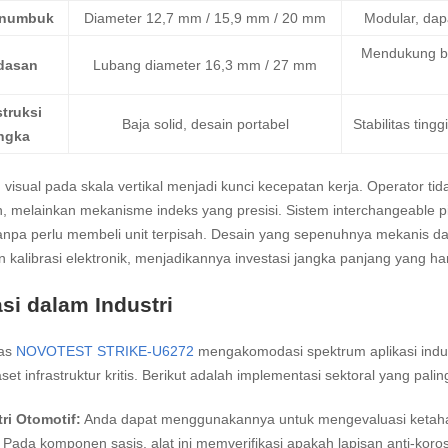
enumbuk
Diameter 12,7 mm / 15,9 mm / 20 mm
Modular, dapa
Mendukung be
dasan
Lubang diameter 16,3 mm / 27 mm
truksi
Baja solid, desain portabel
Stabilitas ting
ngka
 visual pada skala vertikal menjadi kunci kecepatan kerja. Operator ti
 melainkan mekanisme indeks yang presisi. Sistem interchangeable pi
anpa perlu membeli unit terpisah. Desain yang sepenuhnya mekanis d
 kalibrasi elektronik, menjadikannya investasi jangka panjang yang hand
asi dalam Industri
tas
NOVOTEST STRIKE-U6272
mengakomodasi spektrum aplikasi indust
aset infrastruktur kritis. Berikut adalah implementasi sektoral yang palin
ri Otomotif:
Anda dapat menggunakannya untuk mengevaluasi ketahana
l. Pada komponen sasis, alat ini memverifikasi apakah lapisan anti-kor