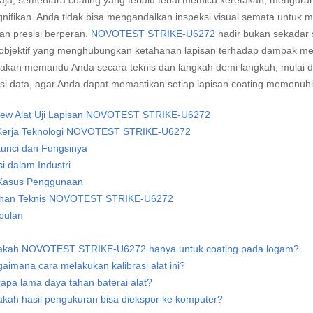
baja, sementara coating yang terlalu tebal memicu keretakan, mengur
gnifikan. Anda tidak bisa mengandalkan inspeksi visual semata untuk memv
an presisi berperan.
NOVOTEST STRIKE-U6272
hadir bukan sekadar 
i objektif yang menghubungkan ketahanan lapisan terhadap dampak mek
ni akan memandu Anda secara teknis dan langkah demi langkah, mulai da
asi data, agar Anda dapat memastikan setiap lapisan coating memenuhi
iew Alat Uji Lapisan NOVOTEST STRIKE-U6272
Kerja Teknologi NOVOTEST STRIKE-U6272
Kunci dan Fungsinya
si dalam Industri
 Kasus Penggunaan
ihan Teknis NOVOTEST STRIKE-U6272
pulan
akah NOVOTEST STRIKE-U6272 hanya untuk coating pada logam?
aimana cara melakukan kalibrasi alat ini?
apa lama daya tahan baterai alat?
kah hasil pengukuran bisa diekspor ke komputer?