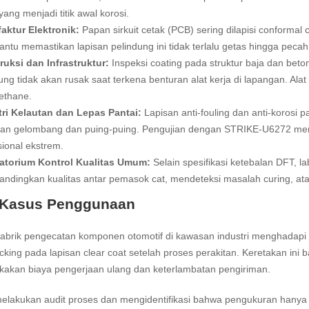
yang menjadi titik awal korosi.
aktur Elektronik:
Papan sirkuit cetak (PCB) sering dilapisi conformal
tu memastikan lapisan pelindung ini tidak terlalu getas hingga pec
ruksi dan Infrastruktur:
Inspeksi coating pada struktur baja dan bet
ung tidak akan rusak saat terkena benturan alat kerja di lapangan. Ala
ethane.
tri Kelautan dan Lepas Pantai:
Lapisan anti-fouling dan anti-korosi 
ran gelombang dan puing-puing. Pengujian dengan STRIKE-U6272 mema
ional ekstrem.
atorium Kontrol Kualitas Umum:
Selain spesifikasi ketebalan DFT, la
dingkan kualitas antar pemasok cat, mendeteksi masalah curing, atau 
 Kasus Penggunaan
brik pengecatan komponen otomotif di kawasan industri menghadapi m
cking pada lapisan clear coat setelah proses perakitan. Keretakan ini 
akan biaya pengerjaan ulang dan keterlambatan pengiriman.
lakukan audit proses dan mengidentifikasi bahwa pengukuran hanya b