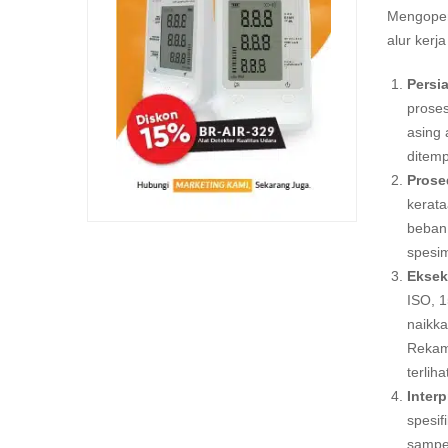
Mengope
alur kerj
Persi
proses
asing 
ditemp
Prosed
kerata
beban 
spesim
Eksek
ISO, 1
naikka
Rekam
terliha
Interp
spesif
sampel