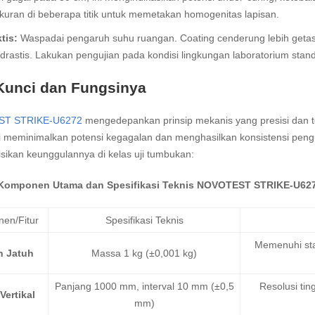
uran di beberapa titik untuk memetakan homogenitas lapisan.
tis:
Waspadai pengaruh suhu ruangan. Coating cenderung lebih getas 
rastis. Lakukan pengujian pada kondisi lingkungan laboratorium stand
 Kunci dan Fungsinya
T STRIKE-U6272
mengedepankan prinsip mekanis yang presisi dan ter
i meminimalkan potensi kegagalan dan menghasilkan konsistensi penguk
sikan keunggulannya di kelas uji tumbukan:
. Komponen Utama dan Spesifikasi Teknis NOVOTEST STRIKE-U62
en/Fitur
Spesifikasi Teknis
Memenuhi sta
n Jatuh
Massa 1 kg (±0,001 kg)
Panjang 1000 mm, interval 10 mm (±0,5
Resolusi tin
Vertikal
mm)