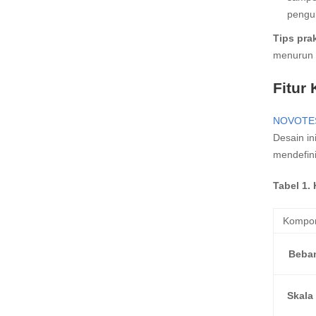
penguk
Tips prak
menurun d
Fitur
NOVOTES
Desain in
mendefini
Tabel 1
Kompon
Beba
Skala 