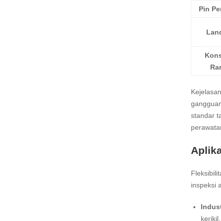
Pin P
Lan
Kons
Ra
Kejelasan
gangguan,
standar t
perawatan
Aplik
Fleksibili
inspeksi 
Indust
keriki