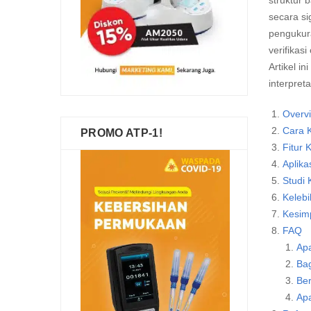
struktur 
secara si
pengukur
verifikas
Artikel i
interpret
Overv
Cara 
PROMO ATP-1!
Fitur 
Aplika
Studi
Keleb
Kesim
FAQ
Ap
Bag
Ber
Apa