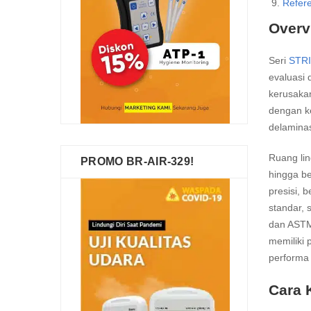
Refer
Overv
Seri
STR
evaluasi
kerusakan
dengan ke
delaminas
Ruang lin
PROMO BR-AIR-329!
hingga be
presisi, 
standar, 
dan ASTM 
memiliki
performa 
Cara 