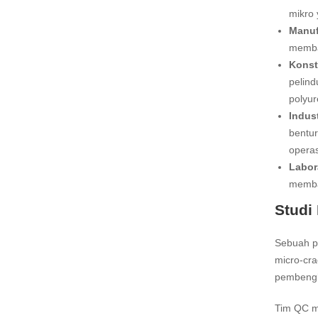
mikro 
Manuf
memban
Konst
pelind
polyur
Indus
bentu
operas
Labor
memban
Studi
Sebuah pa
micro-cra
pembengk
Tim QC me