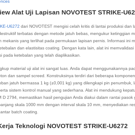
ences
iew Alat Uji Lapisan NOVOTEST STRIKE-U6
IKE-U6272
dari NOVOTEST mengisi celah kritis di lantai produksi dan la
 destruktif terbatas dengan metode jatuh bebas, mengukur ketinggia
 mekanis yang terlihat pada permukaan lapisan pernis. Informasi ini m
tebalan dan elastisitas coating. Dengan kata lain, alat ini memvali
i pada ketebalan yang telah diaplikasikan.
gkup material uji alat ini sangat luas. Anda dapat menggunakannya pada
ton dan sampel screed. Konstruksinya terdiri dari beberapa komponen 
beban jatuh bermassa 1 kg (±0,001 kg) yang dilengkapi pin penumbuk, 
serta sistem kontrol manual yang sederhana. Alat ini mendukung kepat
D 2794, memastikan hasil pengujian Anda diakui dalam rantai pasok glob
 panjang skala 1000 mm dengan interval skala 10 mm, menyediakan 
antar batch coating.
Kerja Teknologi NOVOTEST STRIKE-U6272