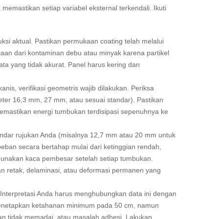
memastikan setiap variabel eksternal terkendali. Ikuti
uksi aktual. Pastikan permukaan coating telah melalui
aan dari kontaminan debu atau minyak karena partikel
ta yang tidak akurat. Panel harus kering dan
s, verifikasi geometris wajib dilakukan. Periksa
eter 16,3 mm, 27 mm, atau sesuai standar). Pastikan
 memastikan energi tumbukan terdisipasi sepenuhnya ke
andar rujukan Anda (misalnya 12,7 mm atau 20 mm untuk
beban secara bertahap mulai dari ketinggian rendah,
ggunakan kaca pembesar setelah setiap tumbukan.
 retak, delaminasi, atau deformasi permanen yang
ng. Interpretasi Anda harus menghubungkan data ini dengan
asi menetapkan ketahanan minimum pada 50 cm, namun
lan tidak memadai, atau masalah adhesi. Lakukan