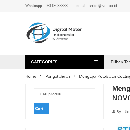
Whataspp : 08113038383
email : sales@jvm.co.id
CATEGORIES
Pilihan Te
Home
Pengetahuan
Mengapa Ketebalan Coati
Meng
NOVO
Cari
By:
Uku