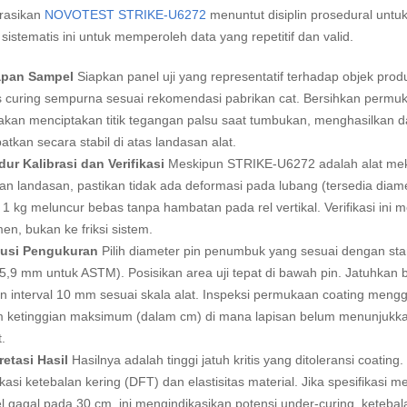
rasikan
NOVOTEST STRIKE-U6272
menuntut disiplin prosedural untuk 
a sistematis ini untuk memperoleh data yang repetitif dan valid.
apan Sampel
Siapkan panel uji yang representatif terhadap objek prod
 curing sempurna sesuai rekomendasi pabrikan cat. Bersihkan permuk
akan menciptakan titik tegangan palsu saat tumbukan, menghasilkan da
atkan secara stabil di atas landasan alat.
ur Kalibrasi dan Verifikasi
Meskipun STRIKE-U6272 adalah alat mekani
an landasan, pastikan tidak ada deformasi pada lubang (tersedia diam
1 kg meluncur bebas tanpa hambatan pada rel vertikal. Verifikasi ini
en, bukan ke friksi sistem.
usi Pengukuran
Pilih diameter pin penumbuk yang sesuai dengan st
5,9 mm untuk ASTM). Posisikan area uji tepat di bawah pin. Jatuhkan 
n interval 10 mm sesuai skala alat. Inspeksi permukaan coating men
 ketinggian maksimum (dalam cm) di mana lapisan belum menunjukkan
t.
retasi Hasil
Hasilnya adalah tinggi jatuh kritis yang ditoleransi coati
ikasi ketebalan kering (DFT) dan elastisitas material. Jika spesifik
 gagal pada 30 cm, ini mengindikasikan potensi under-curing, keteba