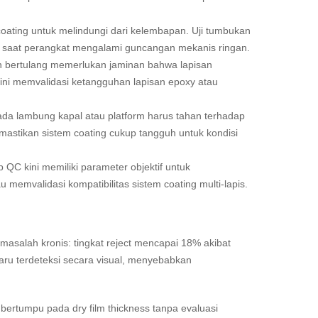
 coating untuk melindungi dari kelembapan. Uji tumbukan
ah saat perangkat mengalami guncangan mekanis ringan.
on bertulang memerlukan jaminan bahwa lapisan
t ini memvalidasi ketangguhan lapisan epoxy atau
pada lambung kapal atau platform harus tahan terhadap
stikan sistem coating cukup tangguh untuk kondisi
b QC kini memiliki parameter objektif untuk
memvalidasi kompatibilitas sistem coating multi-lapis.
asalah kronis: tingkat reject mencapai 18% akibat
baru terdeteksi secara visual, menyebabkan
ertumpu pada dry film thickness tanpa evaluasi