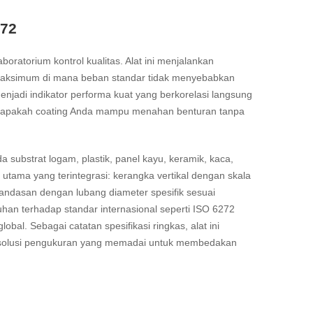
272
boratorium kontrol kualitas. Alat ini menjalankan
n maksimum di mana beban standar tidak menyebabkan
enjadi indikator performa kuat yang berkorelasi langsung
dasi apakah coating Anda mampu menahan benturan tanpa
 substrat logam, plastik, panel kayu, keramik, kaca,
utama yang terintegrasi: kerangka vertikal dengan skala
landasan dengan lubang diameter spesifik sesuai
uhan terhadap standar internasional seperti ISO 6272
al. Sebagai catatan spesifikasi ringkas, alat ini
resolusi pengukuran yang memadai untuk membedakan