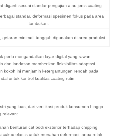
t diganti sesuai standar pengujian atau jenis coating.
rbagai standar, deformasi spesimen fokus pada area
tumbukan.
gi, getaran minimal, tangguh digunakan di area produksi.
dak perlu mengandalkan layar digital yang rawan
n dan landasan memberikan fleksibilitas adaptasi
an kokoh ini menjamin ketergantungan rendah pada
al untuk kontrol kualitas coating rutin.
ri yang luas, dari verifikasi produk konsumen hingga
g relevan:
n benturan cat bodi eksterior terhadap chipping
osi cukup elastis untuk menahan deformasi tanpa retak