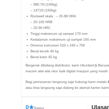
– 980,7N (100kg)
– 1471N (150kg)
Rockwell skala : – 20-88 HRA
– 20-100 HRB
– 20-90 HRC
Tinggi maksimum uji sampel 170 mm
Kedalaman maksimum uji sampel 165 mm
Dimensi instrumen 520 x 240 x 700
Berat bersih 45 kg
Berat kotor 65 kg
Bergerak dibidang distributor, kami UkurdanUji Berus
macam alat-alat ukur baik digital maupun yang masih 
Bagi pemesanan langsung saja hubungi kami melalu
atau bisa langsung saja datang ke alamat kantor kam
0★
Ulasa
Rating