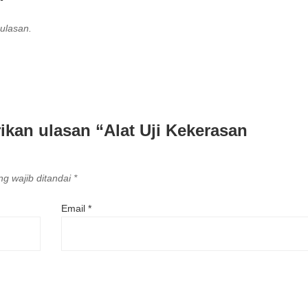
ulasan.
kan ulasan “Alat Uji Kekerasan
g wajib ditandai
*
Email
*