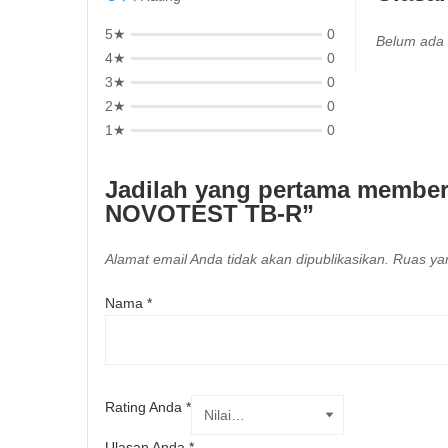
5★
0
Belum ada 
4★
0
3★
0
2★
0
1★
0
Jadilah yang pertama memberi
NOVOTEST TB-R”
Alamat email Anda tidak akan dipublikasikan.
Ruas yan
Nama
*
Rating Anda
*
Ulasan Anda
*