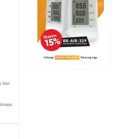
s dan
atsapp,