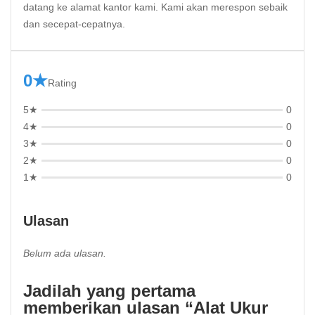
datang ke alamat kantor kami. Kami akan merespon sebaik
dan secepat-cepatnya.
0★
Rating
5★
0
4★
0
3★
0
2★
0
1★
0
Ulasan
Belum ada ulasan.
Jadilah yang pertama
memberikan ulasan “Alat Ukur