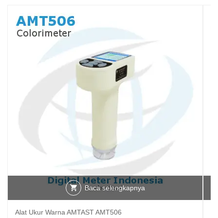
Baca selengkapnya
Alat Ukur Warna AMTAST AMT506
Al