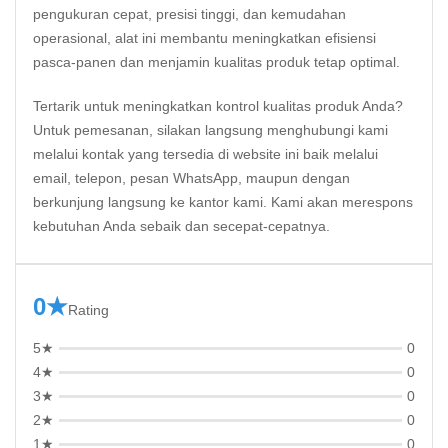
pengukuran cepat, presisi tinggi, dan kemudahan
operasional, alat ini membantu meningkatkan efisiensi
pasca-panen dan menjamin kualitas produk tetap optimal.
Tertarik untuk meningkatkan kontrol kualitas produk Anda?
Untuk pemesanan,
silakan langsung menghubungi kami
melalui kontak yang tersedia di website ini
baik melalui
email, telepon, pesan WhatsApp, maupun dengan
berkunjung langsung ke kantor kami. Kami akan merespons
kebutuhan Anda sebaik dan secepat-cepatnya.
0★
Rating
5★
0
4★
0
3★
0
2★
0
1★
0