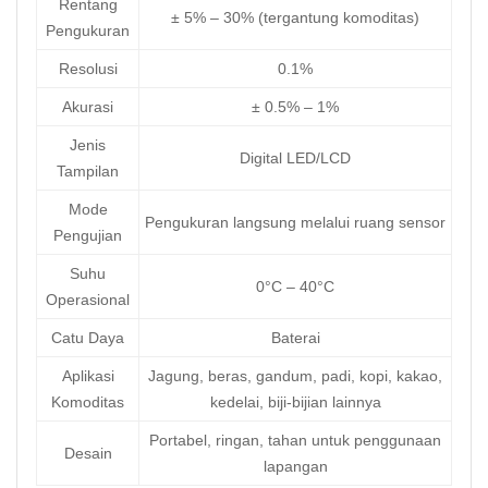
Rentang
± 5% – 30% (tergantung komoditas)
Pengukuran
Resolusi
0.1%
Akurasi
± 0.5% – 1%
Jenis
Digital LED/LCD
Tampilan
Mode
Pengukuran langsung melalui ruang sensor
Pengujian
Suhu
0°C – 40°C
Operasional
Catu Daya
Baterai
Aplikasi
Jagung, beras, gandum, padi, kopi, kakao,
Komoditas
kedelai, biji-bijian lainnya
Portabel, ringan, tahan untuk penggunaan
Desain
lapangan