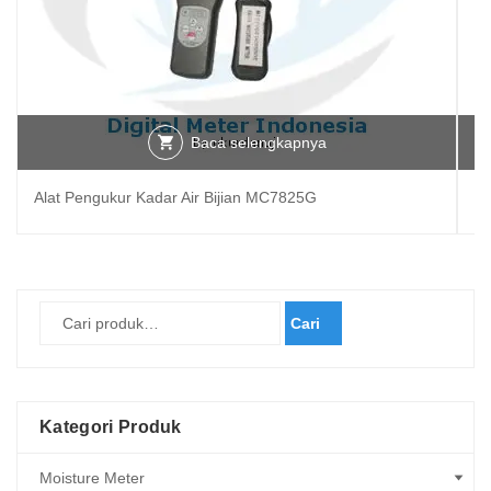
Baca selengkapnya
Alat Pengukur Kadar Air Bijian MC7825G
Al
Cari
Kategori Produk