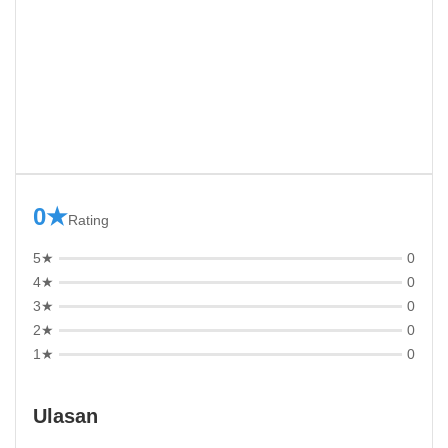
0★
Rating
5★
0
4★
0
3★
0
2★
0
1★
0
Ulasan