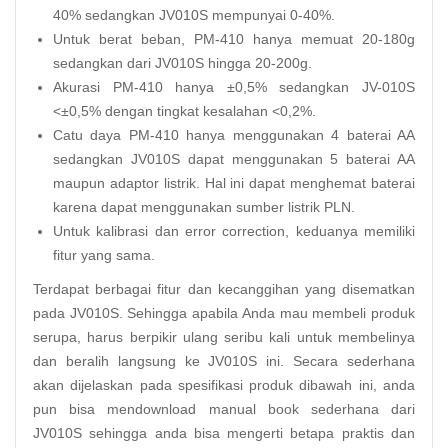
40% sedangkan JV010S mempunyai 0-40%.
Untuk berat beban, PM-410 hanya memuat 20-180g
sedangkan dari JV010S hingga 20-200g.
Akurasi PM-410 hanya ±0,5% sedangkan JV-010S
<±0,5% dengan tingkat kesalahan <0,2%.
Catu daya PM-410 hanya menggunakan 4 baterai AA
sedangkan JV010S dapat menggunakan 5 baterai AA
maupun adaptor listrik. Hal ini dapat menghemat baterai
karena dapat menggunakan sumber listrik PLN.
Untuk kalibrasi dan error correction, keduanya memiliki
fitur yang sama.
Terdapat berbagai fitur dan kecanggihan yang disematkan
pada JV010S. Sehingga apabila Anda mau membeli produk
serupa, harus berpikir ulang seribu kali untuk membelinya
dan beralih langsung ke JV010S ini. Secara sederhana
akan dijelaskan pada spesifikasi produk dibawah ini, anda
pun bisa mendownload manual book sederhana dari
JV010S sehingga anda bisa mengerti betapa praktis dan