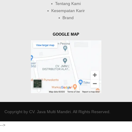
Tentang Kami
Kesempatan Karir
Brand
GOOGLE MAP
Copyright by
CV. Java Multi Mandiri
. All Rights Reserved.
-->