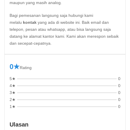
maupun yang masih analog.
Bagi pemesanan langsung saja hubungi kami
melalu
kontak
yang ada di website ini. Baik email dan
telepon, pesan atau whatsapp, atau bisa langsung saja
datang ke alamat kantor kami. Kami akan merespon sebaik
dan secepat-cepatnya.
0★
Rating
5★
0
4★
0
3★
0
2★
0
1★
0
Ulasan