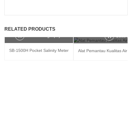
RELATED PRODUCTS
Baca selengkapnya
Baca se
SB-1500H Pocket Salinity Meter
Alat Pemantau Kualitas Air