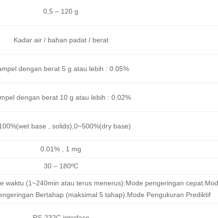
0,5 – 120 g
Kadar air / bahan padat / berat
mpel dengan berat 5 g atau lebih : 0.05%
mpel dengan berat 10 g atau lebih : 0.02%
100%(wet base , solids),0~500%(dry base)
0.01% , 1 mg
30 – 180ºC
e waktu (1~240min atau terus menerus):Mode pengeringan cepat:Mo
ngeringan Bertahap (maksimal 5 tahap):Mode Pengukuran Prediktif
RS-232C interface