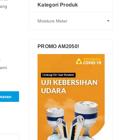
Kategori Produk
yang
PROMO AM2050!
r
kami
waran