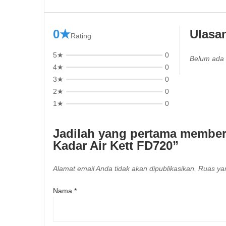
0★
Ulasa
Rating
5★
0
Belum ada 
4★
0
3★
0
2★
0
1★
0
Jadilah yang pertama member
Kadar Air Kett FD720”
Alamat email Anda tidak akan dipublikasikan.
Ruas yan
Nama
*