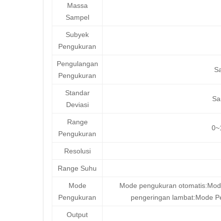
Massa
Sampel
Subyek
Pengukuran
Pengulangan
Sa
Pengukuran
Standar
Sa
Deviasi
Range
0~
Pengukuran
Resolusi
Range Suhu
Mode
Mode pengukuran otomatis:Mod
Pengukuran
pengeringan lambat:Mode Pe
Output