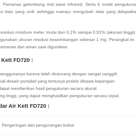
ggi. Pemanas gelombang mid wave infrared, Serta 6 mode pengukur
ngsi bias yang unik sehingga mampu mengubah data yang didapatk
resolusi
moisture
meter mulai dari 0,1% sampai 0,01% (akurasi tinggi)
nggunakan ukuran resolusi keseimbangan sebesar 1 mg. Perangkat in
nyamanan dan aman saat digunakan.
 Kett FD720 :
 penggunanya karena telah dirancang dengan sangat canggih.
i desain portabel yang tentunya praktis dibawa bepergian.
a dapat memberikan hasil pengukuran secara akurat.
ang tinggi, yang dapat menghasilkan pengukuran secara cepat.
ar Air Kett FD720 :
Pengeringan dan pengurangan bobot