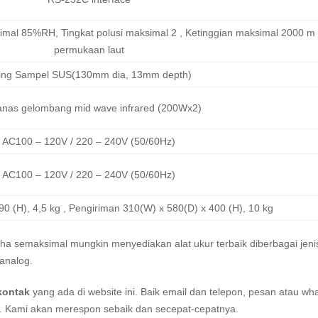
mal 85%RH, Tingkat polusi maksimal 2 , Ketinggian maksimal 2000 m 
permukaan laut
ring Sampel SUS(130mm dia, 13mm depth)
nas gelombang mid wave infrared (200Wx2)
AC100 – 120V / 220 – 240V (50/60Hz)
AC100 – 120V / 220 – 240V (50/60Hz)
90 (H), 4,5 kg , Pengiriman 310(W) x 580(D) x 400 (H), 10 kg
aha semaksimal mungkin menyediakan alat ukur terbaik diberbagai jeni
analog.
kontak
yang ada di website ini. Baik email dan telepon, pesan atau wh
i. Kami akan merespon sebaik dan secepat-cepatnya.