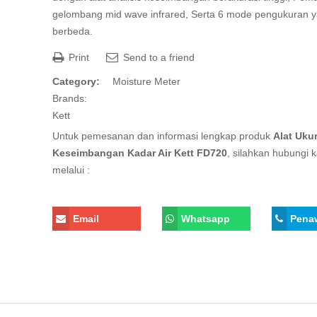
gelombang mid wave infrared, Serta 6 mode pengukuran 
berbeda.
Print
Send to a friend
Category:
Moisture Meter
Brands:
Kett
Untuk pemesanan dan informasi lengkap produk
Alat Uku
Keseimbangan Kadar Air Kett FD720
, silahkan hubungi 
melalui :
Email
Whatsapp
Pena