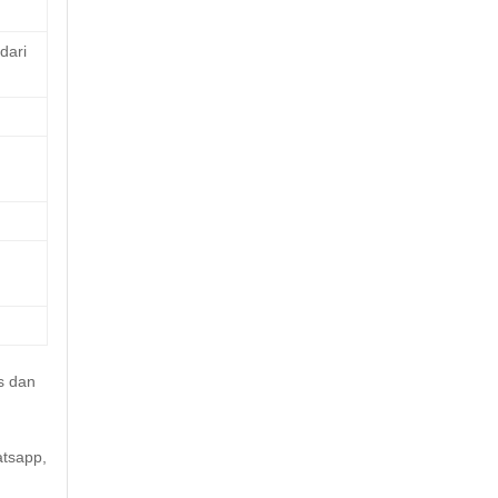
dari
s dan
atsapp,