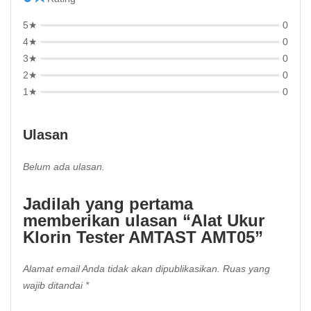
5★
0
4★
0
3★
0
2★
0
1★
0
Ulasan
Belum ada ulasan.
Jadilah yang pertama
memberikan ulasan “Alat Ukur
Klorin Tester AMTAST AMT05”
Alamat email Anda tidak akan dipublikasikan.
Ruas yang
wajib ditandai
*