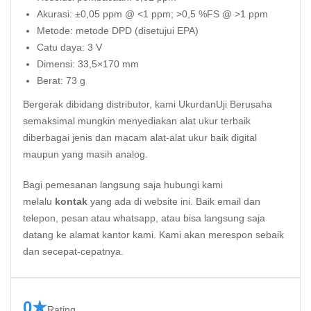
Akurasi: ±0,05 ppm @ <1 ppm; >0,5 %FS @ >1 ppm
Metode: metode DPD (disetujui EPA)
Catu daya: 3 V
Dimensi: 33,5×170 mm
Berat: 73 g
Bergerak dibidang distributor, kami UkurdanUji Berusaha
semaksimal mungkin menyediakan alat ukur terbaik
diberbagai jenis dan macam alat-alat ukur baik digital
maupun yang masih analog.
Bagi pemesanan langsung saja hubungi kami
melalu
kontak
yang ada di website ini. Baik email dan
telepon, pesan atau whatsapp, atau bisa langsung saja
datang ke alamat kantor kami. Kami akan merespon sebaik
dan secepat-cepatnya.
0★
Rating