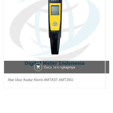
Baca selengkapnya
Alat Ukur Kadar Klorin AMTAST AMT26G
Al