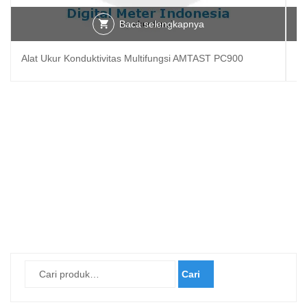
Baca selengkapnya
Alat Ukur Konduktivitas Multifungsi AMTAST PC900
Al
Cari