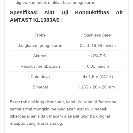
digunakan untuk melihat hasil pengukuran
Spesifikasi Alat Uji Konduktifitas Air
AMTAST KL1383AS :
Probe
: Stainless Steel
Jangkauan pengukuran
: 0 s.d. 19,99 ms/cm
Akurasi
: ±2% F.S
Resolusi pembacaan
: 0,01 ms/cm
Catu daya
: 4x 1,5 V (AG13)
Dimensi
: 165 x 26 x 26 mm
Bergerak dibidang distributor, kami UkurdanUji Berusaha
semaksimal mungkin menyediakan alat ukur terbaik
diberbagai jenis dan macam alat-alat ukur baik digital
maupun yang masih analog.