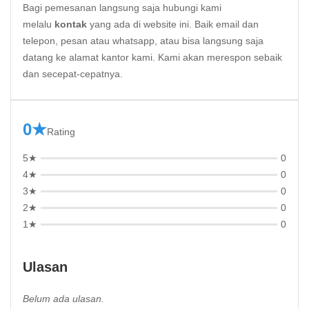
Bagi pemesanan langsung saja hubungi kami
melalu
kontak
yang ada di website ini. Baik email dan
telepon, pesan atau whatsapp, atau bisa langsung saja
datang ke alamat kantor kami. Kami akan merespon sebaik
dan secepat-cepatnya.
0★
Rating
5★
0
4★
0
3★
0
2★
0
1★
0
Ulasan
Belum ada ulasan.