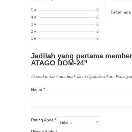
5★
0
Belum ada 
4★
0
3★
0
2★
0
1★
0
Jadilah yang pertama memberi
ATAGO DOM-24”
Alamat email Anda tidak akan dipublikasikan.
Ruas yan
Nama
*
Rating Anda
*
Ulasan Anda
*