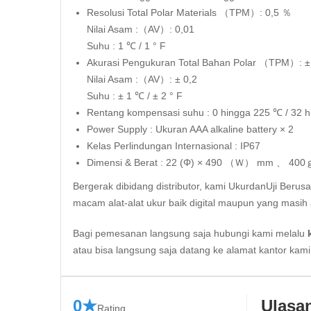
Resolusi Total Polar Materials （TPM）: 0,5 ％
Nilai Asam :（AV）: 0,01
Suhu : 1 ℃ / 1 ° F
Akurasi Pengukuran Total Bahan Polar （TPM）: ±
Nilai Asam :（AV）: ± 0,2
Suhu : ± 1 ℃ / ± 2 ° F
Rentang kompensasi suhu : 0 hingga 225 ℃ / 32 hi
Power Supply : Ukuran AAA alkaline battery × 2
Kelas Perlindungan Internasional : IP67
Dimensi & Berat : 22 (Φ) × 490 （Ｗ） mm 、 400
Bergerak dibidang distributor, kami UkurdanUji Berus
macam alat-alat ukur baik digital maupun yang masih 
Bagi pemesanan langsung saja hubungi kami melalu
atau bisa langsung saja datang ke alamat kantor kam
0★
Ulasa
Rating