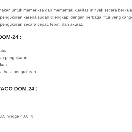
akan untuk memeriksa dan memantau kualitas minyak secara berkala.
engukuran karena sudah dilengkapi dengan berbagai fitur yang cangg
engukuran secara cepat, tepat, dan akurat.
 DOM-24 :
tis
ukan pengukuran
akan
 hasil pengukuran
 ATAGO DOM-24 :
0,5 hingga 40,0 ％