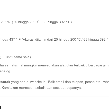
 2.0 ％（20 hingga 200 ℃ / 68 hingga 392 ° F）
ngga 437 ° F (Akurasi dijamin dari 20 hingga 200 ℃ / 68 hingga 392 °
ｇ （unit utama saja）
aha semaksimal mungkin menyediakan alat ukur terbaik diberbagai jeni
analog.
kontak
yang ada di website ini. Baik email dan telepon, pesan atau wh
i. Kami akan merespon sebaik dan secepat-cepatnya.
n