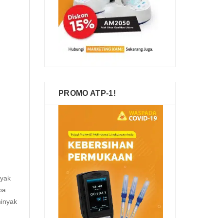
PROMO ATP-1!
nyak
pa
minyak