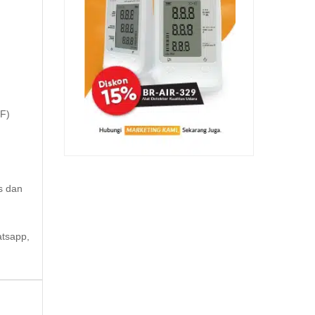
 F)
s dan
atsapp,