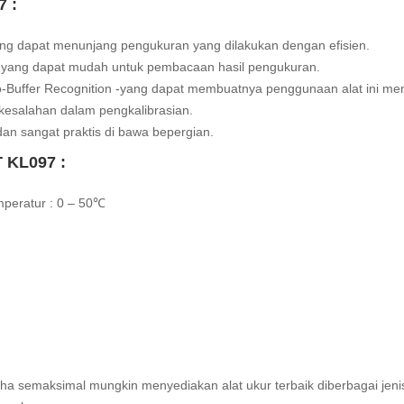
7 :
ng dapat menunjang pengukuran yang dilakukan dengan efisien.
 yang dapat mudah untuk pembacaan hasil pengukuran.
to-Buffer Recognition -yang dapat membuatnya penggunaan alat ini men
 kesalahan dalam pengkalibrasian.
an sangat praktis di bawa bepergian.
T KL097 :
mperatur : 0 – 50℃
aha semaksimal mungkin menyediakan alat ukur terbaik diberbagai jeni