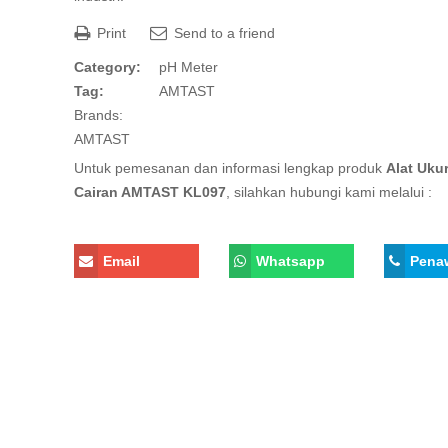
Print
Send to a friend
Category:
pH Meter
Tag:
AMTAST
Brands:
AMTAST
Untuk pemesanan dan informasi lengkap produk
Alat Uku
Cairan AMTAST KL097
, silahkan hubungi kami melalui :
Email
Whatsapp
Pena