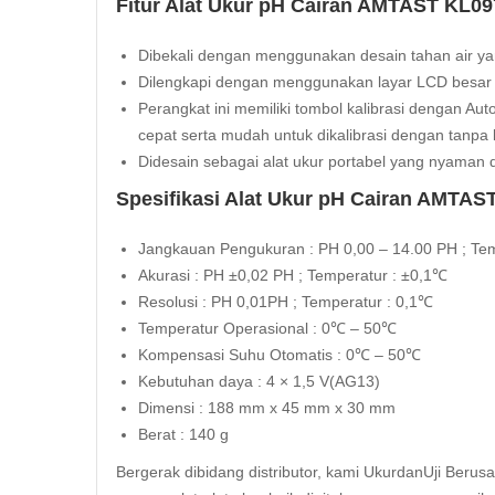
Fitur Alat Ukur pH Cairan AMTAST KL09
Dibekali dengan menggunakan desain tahan air ya
Dilengkapi dengan menggunakan layar LCD besar
Perangkat ini memiliki tombol kalibrasi dengan Au
cepat serta mudah untuk dikalibrasi dengan tanpa
Didesain sebagai alat ukur portabel yang nyaman d
Spesifikasi Alat Ukur pH Cairan AMTAS
Jangkauan Pengukuran : PH 0,00 – 14.00 PH ; Te
Akurasi : PH ±0,02 PH ; Temperatur : ±0,1℃
Resolusi : PH 0,01PH ; Temperatur : 0,1℃
Temperatur Operasional : 0℃ – 50℃
Kompensasi
Suhu Otomatis : 0℃ – 50℃
Kebutuhan daya : 4 × 1,5 V(AG13)
Dimensi : 188 mm x 45 mm x 30 mm
Berat : 140 g
Bergerak dibidang distributor, kami UkurdanUji Berus