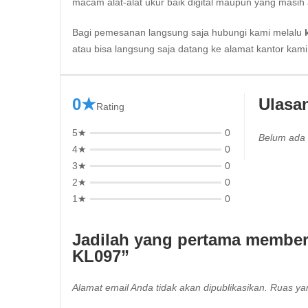
macam alat-alat ukur baik digital maupun yang masih 
Bagi pemesanan langsung saja hubungi kami melalu
atau bisa langsung saja datang ke alamat kantor kam
0★
Ulasa
Rating
5★
0
Belum ada 
4★
0
3★
0
2★
0
1★
0
Jadilah yang pertama member
KL097”
Alamat email Anda tidak akan dipublikasikan.
Ruas yan