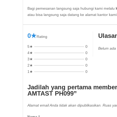
Bagi pemesanan langsung saja hubungi kami melalu
atau bisa langsung saja datang ke alamat kantor kam
0★
Ulasa
Rating
5★
0
Belum ada 
4★
0
3★
0
2★
0
1★
0
Jadilah yang pertama member
AMTAST PH099”
Alamat email Anda tidak akan dipublikasikan.
Ruas yan
Nama
*