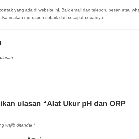
kontak
yang ada di website ini. Baik email dan telepon, pesan atau wh
i. Kami akan merespon sebaik dan secepat-cepatnya.
n
ulasan.
ikan ulasan “Alat Ukur pH dan ORP
g wajib ditandai
*
Email
*