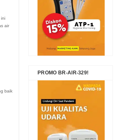
ini
s air
PROMO BR-AIR-329!
g baik