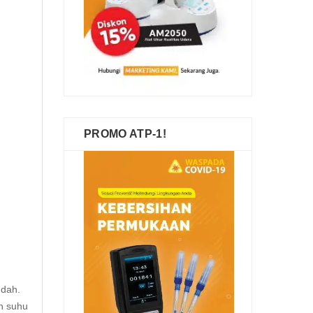
PROMO ATP-1!
udah.
n suhu