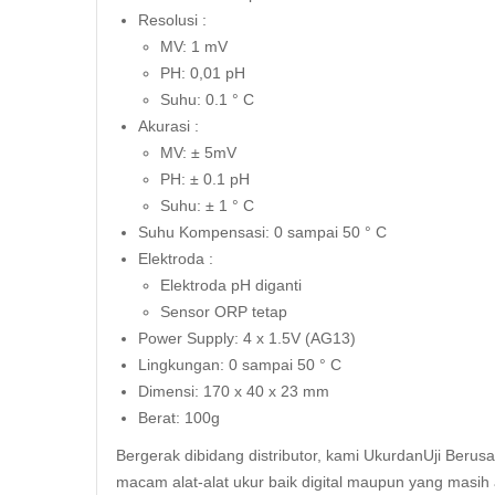
Resolusi :
MV: 1 mV
PH: 0,01 pH
Suhu: 0.1 ° C
Akurasi :
MV: ± 5mV
PH: ± 0.1 pH
Suhu: ± 1 ° C
Suhu Kompensasi: 0 sampai 50 ° C
Elektroda :
Elektroda pH diganti
Sensor ORP tetap
Power Supply: 4 x 1.5V (AG13)
Lingkungan: 0 sampai 50 ° C
Dimensi: 170 x 40 x 23 mm
Berat: 100g
Bergerak dibidang distributor, kami UkurdanUji Berus
macam alat-alat ukur baik digital maupun yang masih 