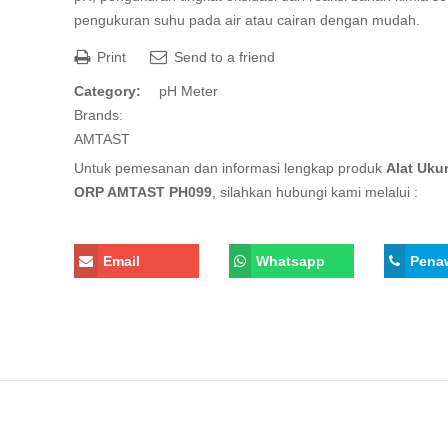
pengukuran suhu pada air atau cairan dengan mudah.
Print
Send to a friend
Category:
pH Meter
Brands:
AMTAST
Untuk pemesanan dan informasi lengkap produk
Alat Uku
ORP AMTAST PH099
, silahkan hubungi kami melalui :
Email
Whatsapp
Pena