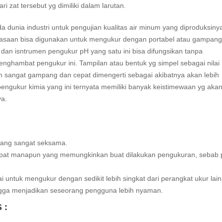
 zat tersebut yg dimiliki dalam larutan.
 dunia industri untuk pengujian kualitas air minum yang diproduksiny
basaan bisa digunakan untuk mengukur dengan portabel atau gampang
, dan isntrumen pengukur pH yang satu ini bisa difungsikan tanpa
ghambat pengukur ini. Tampilan atau bentuk yg simpel sebagai nilai
n sangat gampang dan cepat dimengerti sebagai akibatnya akan lebih
engukur kimia yang ini ternyata memiliki banyak keistimewaan yg aka
a.
yang sangat seksama.
empat manapun yang memungkinkan buat dilakukan pengukuran, sebab p
i untuk mengukur dengan sedikit lebih singkat dari perangkat ukur lai
ingga menjadikan seseorang pengguna lebih nyaman.
 :