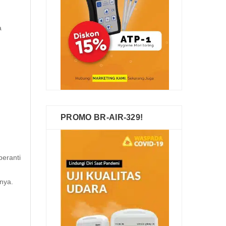
a
n
PROMO BR-AIR-329!
eranti
nnya.