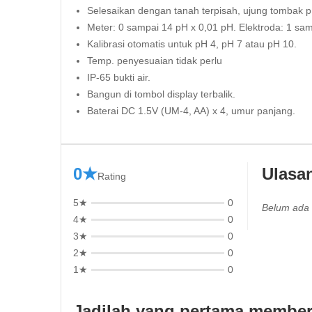
Selesaikan dengan tanah terpisah, ujung tombak p
Meter: 0 sampai 14 pH x 0,01 pH. Elektroda: 1 sa
Kalibrasi otomatis untuk pH 4, pH 7 atau pH 10.
Temp. penyesuaian tidak perlu
IP-65 bukti air.
Bangun di tombol display terbalik.
Baterai DC 1.5V (UM-4, AA) x 4, umur panjang.
0★
Ulasa
Rating
5★
0
Belum ada 
4★
0
3★
0
2★
0
1★
0
Jadilah yang pertama memberi