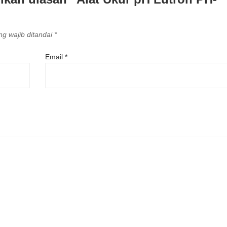
g wajib ditandai
*
Email
*