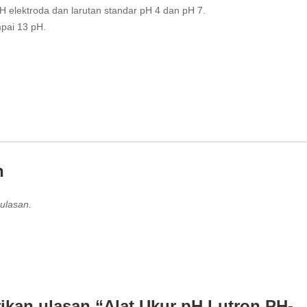
H elektroda dan larutan standar pH 4 dan pH 7.
mpai 13 pH.
n
ulasan.
kan ulasan “Alat Ukur pH Lutron PH-