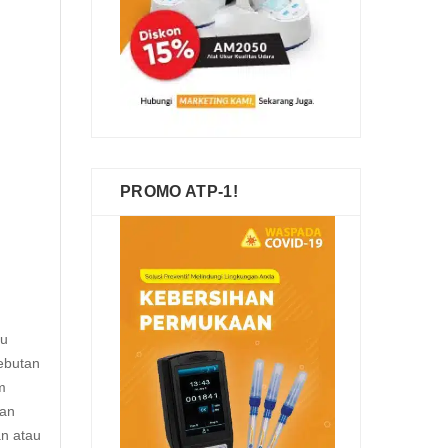
PROMO ATP-1!
tu
ebutan
m
kan
an atau