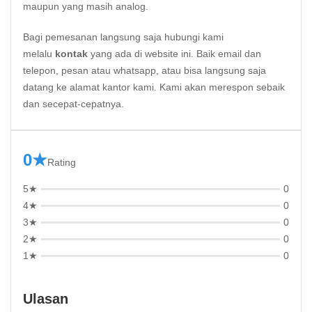
maupun yang masih analog.
Bagi pemesanan langsung saja hubungi kami
melalu
kontak
yang ada di website ini. Baik email dan
telepon, pesan atau whatsapp, atau bisa langsung saja
datang ke alamat kantor kami. Kami akan merespon sebaik
dan secepat-cepatnya.
0★
Rating
5★
0
4★
0
3★
0
2★
0
1★
0
Ulasan