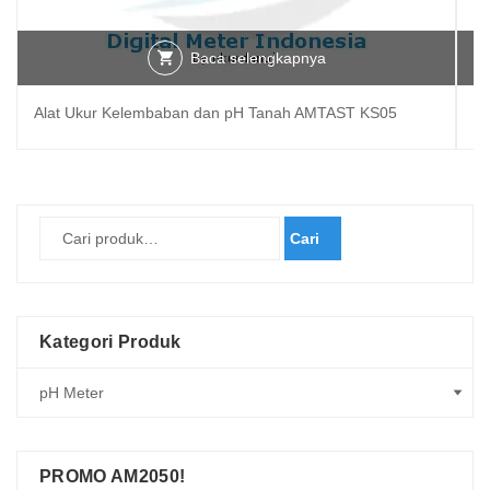
Baca selengkapnya
Alat Ukur Kelembaban dan pH Tanah AMTAST KS05
Al
Cari
Kategori Produk
PROMO AM2050!