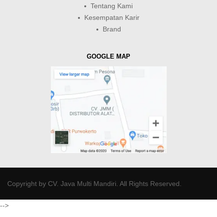
Tentang Kami
Kesempatan Karir
Brand
GOOGLE MAP
Copyright by
CV. Java Multi Mandiri
. All Rights Reserved.
-->