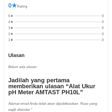
0★
Rating
5★
0
4★
0
3★
0
2★
0
1★
0
Ulasan
Belum ada ulasan.
Jadilah yang pertama
memberikan ulasan “Alat Ukur
pH Meter AMTAST PH10L”
Alamat email Anda tidak akan dipublikasikan.
Ruas yang
wajib ditandai
*