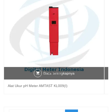
Baca selengkapnya
Alat Ukur pH Meter AMTAST KL009(I)
Al