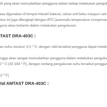
anggih yang akan memudahkan pengguna dalam setiap melakukan pengu
a digunakan di tempat industri baterai, cairan anti beku maupun cair
ukur ini juga dilengkapi dengan ATC (automatic temperature compensa
ngguna akan terbantu dalam melakukan pengukuran.
AMTAST DRA-403C :
an suhu resolusi: 0,1 ° C, dengan nilai tersebut pengguna dapat mela
sehingga akan sangat memudahkan pengguna dalam melakukan penguku
0 ° C (32-104 ° F), dengan rentang pengukuran suhu tersebut penggu
2 ° F)
gital AMTAST DRA-403C :