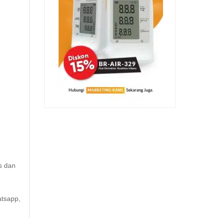
s dan
atsapp,