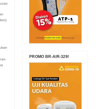
kuran.
an
tion)
kukan
PROMO BR-AIR-329!
ran.
na