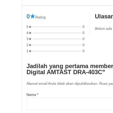
0★
Ulasa
Rating
5★
0
Belum ada 
4★
0
3★
0
2★
0
1★
0
Jadilah yang pertama memberi
Digital AMTAST DRA-403C”
Alamat email Anda tidak akan dipublikasikan.
Ruas yan
Nama
*