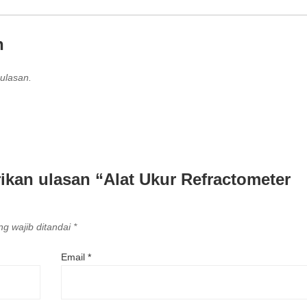
n
ulasan.
kan ulasan “Alat Ukur Refractometer
g wajib ditandai
*
Email
*