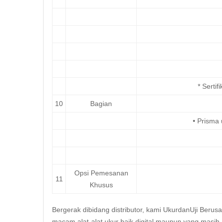
* Serti
10
Bagian
• Prisma
Opsi Pemesanan
11
Khusus
Bergerak dibidang distributor, kami UkurdanUji Berus
macam alat-alat ukur baik digital maupun yang masih 