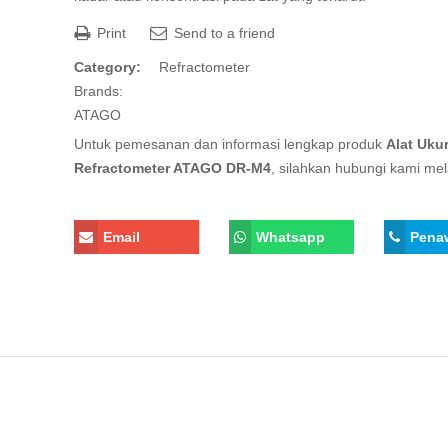
Print
Send to a friend
Category:
Refractometer
Brands:
ATAGO
Untuk pemesanan dan informasi lengkap produk
Alat Uku
Refractometer ATAGO DR-M4
, silahkan hubungi kami mela
Email
Whatsapp
Pena