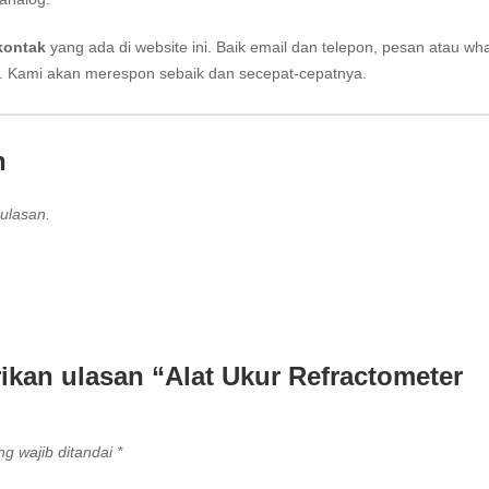
kontak
yang ada di website ini. Baik email dan telepon, pesan atau wh
i. Kami akan merespon sebaik dan secepat-cepatnya.
n
ulasan.
kan ulasan “Alat Ukur Refractometer
g wajib ditandai
*