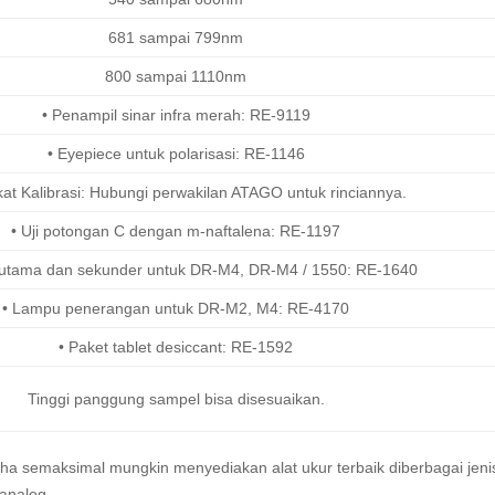
681 sampai 799nm
800 sampai 1110nm
• Penampil sinar infra merah: RE-9119
• Eyepiece untuk polarisasi: RE-1146
fikat Kalibrasi: Hubungi perwakilan ATAGO untuk rinciannya.
• Uji potongan C dengan m-naftalena: RE-1197
 utama dan sekunder untuk DR-M4, DR-M4 / 1550: RE-1640
• Lampu penerangan untuk DR-M2, M4: RE-4170
• Paket tablet desiccant: RE-1592
Tinggi panggung sampel bisa disesuaikan.
aha semaksimal mungkin menyediakan alat ukur terbaik diberbagai jeni
analog.