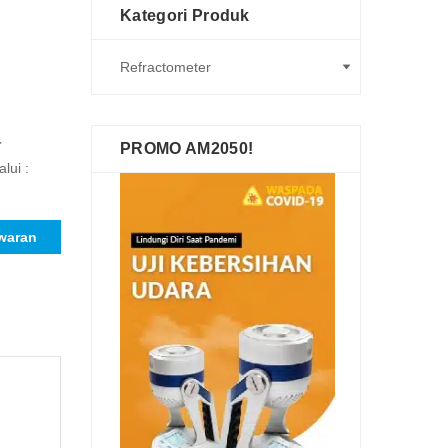
Kategori Produk
r
PROMO AM2050!
lui :
waran