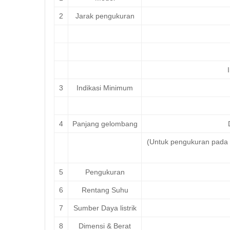
2
Jarak pengukuran
3
Indikasi Minimum
4
Panjang gelombang
(Untuk pengukuran pada 
5
Pengukuran
6
Rentang Suhu
7
Sumber Daya listrik
8
Dimensi & Berat