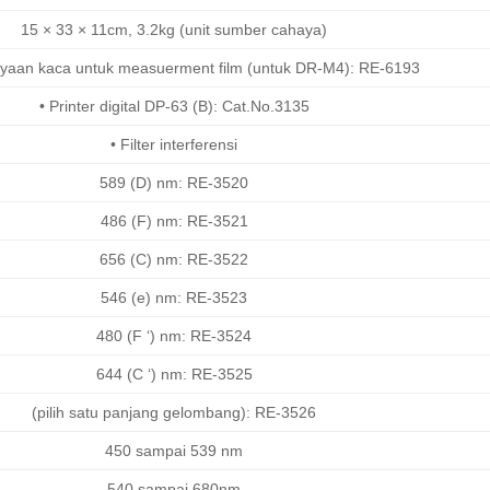
15 × 33 × 11cm, 3.2kg (unit sumber cahaya)
yaan kaca untuk measuerment film (untuk DR-M4): RE-6193
• Printer digital DP-63 (B): Cat.No.3135
• Filter interferensi
589 (D) nm: RE-3520
486 (F) nm: RE-3521
656 (C) nm: RE-3522
546 (e) nm: RE-3523
480 (F ‘) nm: RE-3524
644 (C ‘) nm: RE-3525
(pilih satu panjang gelombang): RE-3526
450 sampai 539 nm
540 sampai 680nm