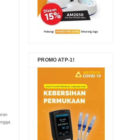
PROMO ATP-1!
uran
hingga