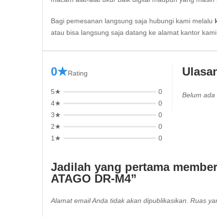
Bagi pemesanan langsung saja hubungi kami melalu
atau bisa langsung saja datang ke alamat kantor kam
0★
Ulasa
Rating
5★
0
Belum ada 
4★
0
3★
0
2★
0
1★
0
Jadilah yang pertama memberi
ATAGO DR-M4”
Alamat email Anda tidak akan dipublikasikan.
Ruas yan