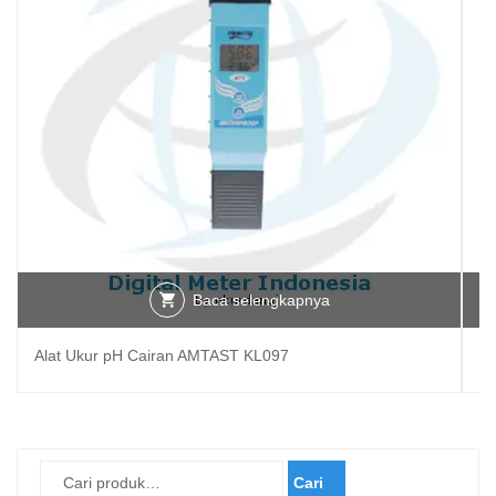
Baca selengkapnya
Alat Ukur pH Cairan AMTAST KL097
Pe
Cari