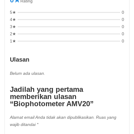
Rating
5★
0
4★
0
3★
0
2★
0
1★
0
Ulasan
Belum ada ulasan.
Jadilah yang pertama
memberikan ulasan
“Biophotometer AMV20”
Alamat email Anda tidak akan dipublikasikan.
Ruas yang
wajib ditandai
*