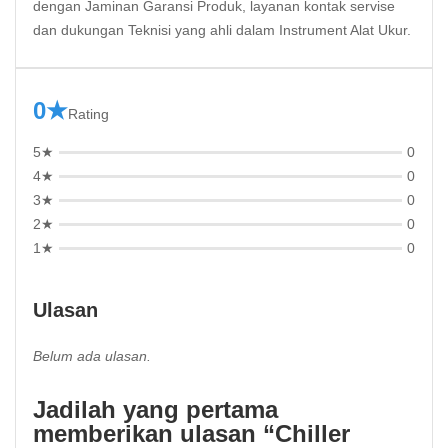
dengan Jaminan Garansi Produk, layanan kontak servise
dan dukungan Teknisi yang ahli dalam Instrument Alat Ukur.
0★
Rating
5★
0
4★
0
3★
0
2★
0
1★
0
Ulasan
Belum ada ulasan.
Jadilah yang pertama
memberikan ulasan “Chiller