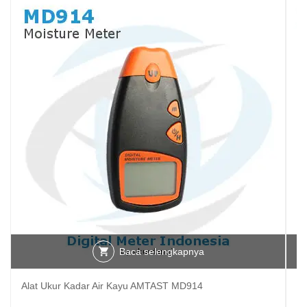
Baca selengkapnya
Alat Ukur Kadar Air Kayu AMTAST MD914
Al