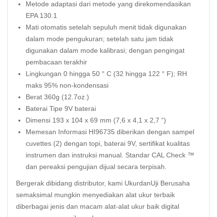
Metode adaptasi dari metode yang direkomendasikan
EPA 130.1
Mati otomatis setelah sepuluh menit tidak digunakan
dalam mode pengukuran; setelah satu jam tidak
digunakan dalam mode kalibrasi; dengan pengingat
pembacaan terakhir
Lingkungan 0 hingga 50 ° C (32 hingga 122 ° F); RH
maks 95% non-kondensasi
Berat 360g (12.7oz.)
Baterai Tipe 9V baterai
Dimensi 193 x 104 x 69 mm (7,6 x 4,1 x 2,7 “)
Memesan Informasi HI96735 diberikan dengan sampel
cuvettes (2) dengan topi, baterai 9V, sertifikat kualitas
instrumen dan instruksi manual. Standar CAL Check ™
dan pereaksi pengujian dijual secara terpisah.
Bergerak dibidang distributor, kami UkurdanUji Berusaha
semaksimal mungkin menyediakan alat ukur terbaik
diberbagai jenis dan macam alat-alat ukur baik digital