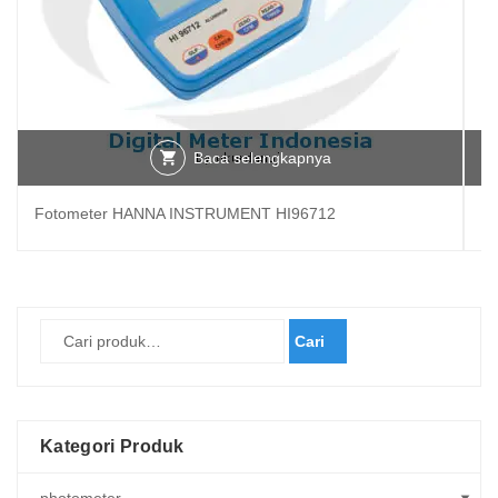
Baca selengkapnya
Fotometer HANNA INSTRUMENT HI96712
F
Cari
Kategori Produk