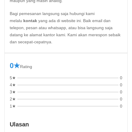
maupun yang masih analog.
Bagi pemesanan langsung saja hubungi kami
melalu
kontak
yang ada di website ini. Baik email dan
telepon, pesan atau whatsapp, atau bisa langsung saja
datang ke alamat kantor kami. Kami akan merespon sebaik
dan secepat-cepatnya.
0★
Rating
5★
0
4★
0
3★
0
2★
0
1★
0
Ulasan