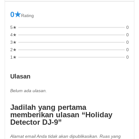
0★
Rating
5★
0
4★
0
3★
0
2★
0
1★
0
Ulasan
Belum ada ulasan.
Jadilah yang pertama
memberikan ulasan “Holiday
Detector DJ-9”
Alamat email Anda tidak akan dipublikasikan.
Ruas yang