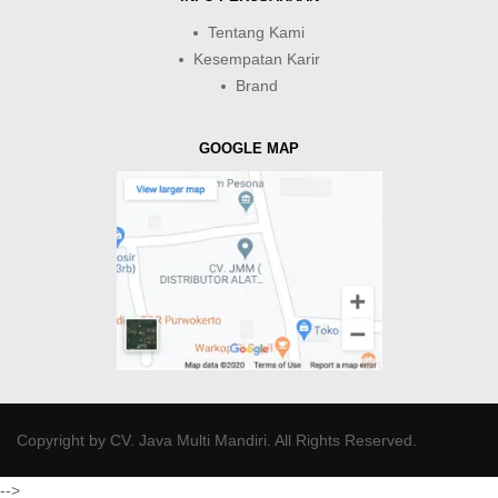
Tentang Kami
Kesempatan Karir
Brand
GOOGLE MAP
Copyright by
CV. Java Multi Mandiri
. All Rights Reserved.
-->