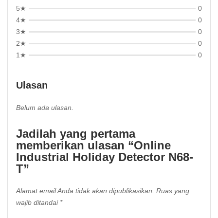
5★
0
4★
0
3★
0
2★
0
1★
0
Ulasan
Belum ada ulasan.
Jadilah yang pertama
memberikan ulasan “Online
Industrial Holiday Detector N68-
T”
Alamat email Anda tidak akan dipublikasikan.
Ruas yang
wajib ditandai
*