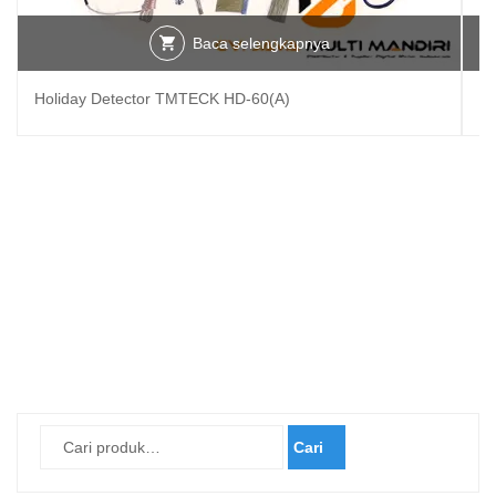
Baca selengkapnya
Holiday Detector TMTECK HD-60(A)
Ho
Cari