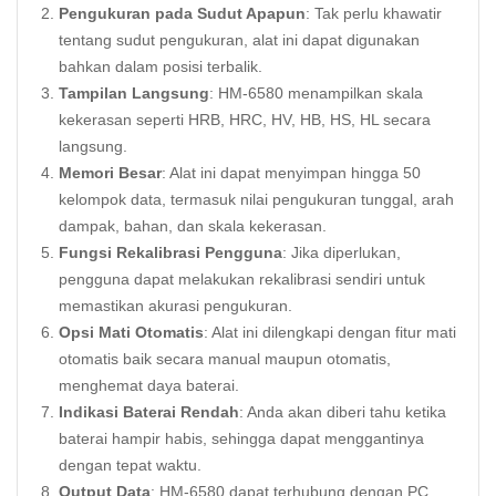
Pengukuran pada Sudut Apapun
: Tak perlu khawatir
tentang sudut pengukuran, alat ini dapat digunakan
bahkan dalam posisi terbalik.
Tampilan Langsung
: HM-6580 menampilkan skala
kekerasan seperti HRB, HRC, HV, HB, HS, HL secara
langsung.
Memori Besar
: Alat ini dapat menyimpan hingga 50
kelompok data, termasuk nilai pengukuran tunggal, arah
dampak, bahan, dan skala kekerasan.
Fungsi Rekalibrasi Pengguna
: Jika diperlukan,
pengguna dapat melakukan rekalibrasi sendiri untuk
memastikan akurasi pengukuran.
Opsi Mati Otomatis
: Alat ini dilengkapi dengan fitur mati
otomatis baik secara manual maupun otomatis,
menghemat daya baterai.
Indikasi Baterai Rendah
: Anda akan diberi tahu ketika
baterai hampir habis, sehingga dapat menggantinya
dengan tepat waktu.
Output Data
: HM-6580 dapat terhubung dengan PC