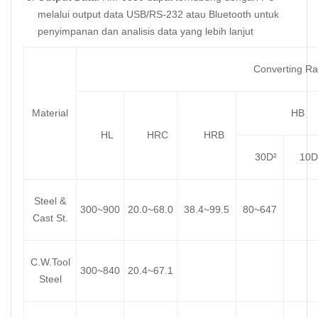
melalui output data USB/RS-232 atau Bluetooth untuk
penyimpanan dan analisis data yang lebih lanjut
Converting Ran
Material
HB
HL
HRC
HRB
30D²
10D
Steel &
300~900
20.0~68.0
38.4~99.5
80~647
Cast St.
C.W.Tool
300~840
20.4~67.1
Steel