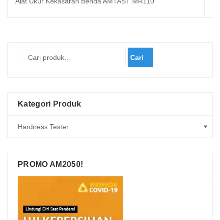
Alat Ukur Kekasaran Benda AMTAST MR110
Al
Cari
Kategori Produk
PROMO AM2050!