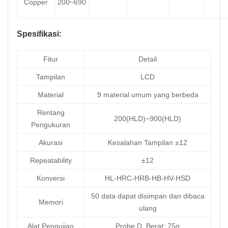
Copper
200~690
Spesifikasi:
Fitur
Detail
Tampilan
LCD
Material
9 material umum yang berbeda
Rentang
200(HLD)~900(HLD)
Pengukuran
Akurasi
Kesalahan Tampilan ±12
Repeatability
±12
Konversi
HL-HRC-HRB-HB-HV-HSD
50 data dapat disimpan dan dibaca
Memori
ulang
Alat Pengujian
Probe D, Berat: 75g