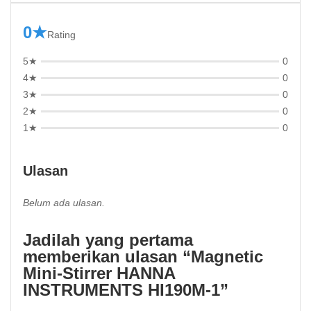
0★
Rating
5★
0
4★
0
3★
0
2★
0
1★
0
Ulasan
Belum ada ulasan.
Jadilah yang pertama
memberikan ulasan “Magnetic
Mini-Stirrer HANNA
INSTRUMENTS HI190M-1”