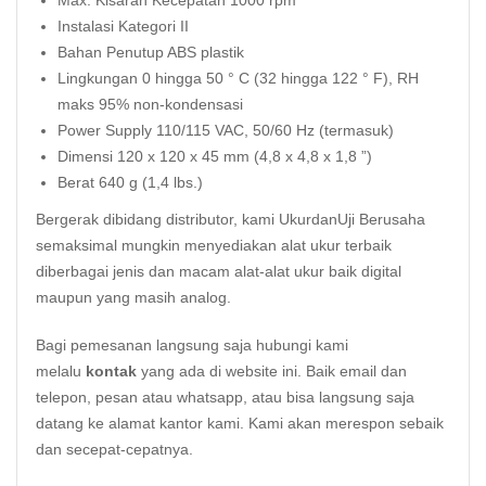
Max. Kisaran Kecepatan 1000 rpm
Instalasi Kategori II
Bahan Penutup ABS plastik
Lingkungan 0 hingga 50 ° C (32 hingga 122 ° F), RH
maks 95% non-kondensasi
Power Supply 110/115 VAC, 50/60 Hz (termasuk)
Dimensi 120 x 120 x 45 mm (4,8 x 4,8 x 1,8 ”)
Berat 640 g (1,4 lbs.)
Bergerak dibidang distributor, kami UkurdanUji Berusaha
semaksimal mungkin menyediakan alat ukur terbaik
diberbagai jenis dan macam alat-alat ukur baik digital
maupun yang masih analog.
Bagi pemesanan langsung saja hubungi kami
melalu
kontak
yang ada di website ini. Baik email dan
telepon, pesan atau whatsapp, atau bisa langsung saja
datang ke alamat kantor kami. Kami akan merespon sebaik
dan secepat-cepatnya.