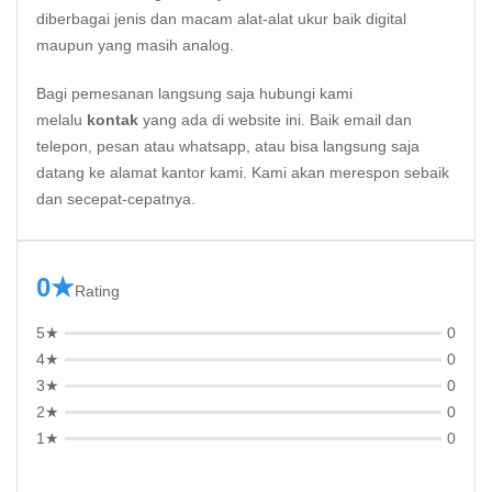
diberbagai jenis dan macam alat-alat ukur baik digital
maupun yang masih analog.
Bagi pemesanan langsung saja hubungi kami
melalu
kontak
yang ada di website ini. Baik email dan
telepon, pesan atau whatsapp, atau bisa langsung saja
datang ke alamat kantor kami. Kami akan merespon sebaik
dan secepat-cepatnya.
0★
Rating
5★
0
4★
0
3★
0
2★
0
1★
0