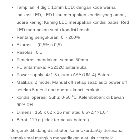
Tampilan: 4 digit, 10mm LCD; dengan kode warna
indikasi LED, LED hijau merupakan kondisi yang aman,
udara kering; Kuning LED merupakan kondisi batas; Red
LED merupakan suatu kondisi basah.
Rentang pengukuran: 0 ~ 200%
Akurasi: ± (0,5% n 0,5)
Resolusi: 0.1
Penetrasi mendalam: sampai 50mm
PC antarmuka: RS232C antarmuka
Power supply: 4×1.5 ukuran AAA (UM-4) Baterai
Matikan: 2 mode, Manual off setiap saat; auto power off
setelah 5 menit dari operasi kunci terakhir
kondisi operasi: Suhu: 0-50 ℃; Kelembaban: di bawah
90% RH
Dimensi: 165 x 62 x 26 mm atau 6.5×2.4×1.0 “
Berat: 119 g (tidak termasuk baterai)
Bergerak dibidang distributor, kami UkurdanUji Berusaha
semaksimal mungkin menyediakan alat ukur terbaik