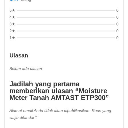
5★
0
4★
0
3★
0
2★
0
1★
0
Ulasan
Belum ada ulasan.
Jadilah yang pertama
memberikan ulasan “Moisture
Meter Tanah AMTAST ETP300”
Alamat email Anda tidak akan dipublikasikan.
Ruas yang
wajib ditandai
*