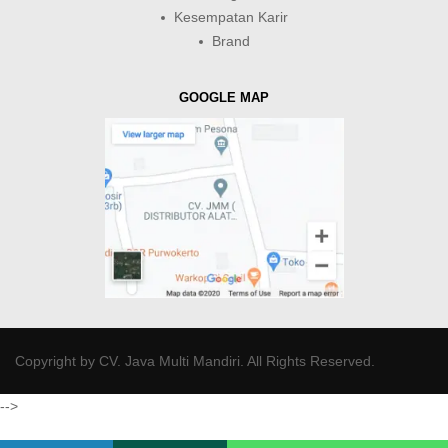
Kesempatan Karir
Brand
GOOGLE MAP
Copyright by
CV. Java Multi Mandiri
. All Rights Reserved.
-->