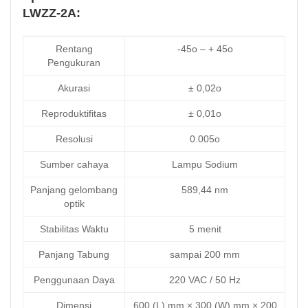
LWZZ-2A:
Rentang
-45o – + 45o
Pengukuran
Akurasi
± 0,02o
Reproduktifitas
± 0,01o
Resolusi
0.005o
Sumber cahaya
Lampu Sodium
Panjang gelombang
589,44 nm
optik
Stabilitas Waktu
5 menit
Panjang Tabung
sampai 200 mm
Penggunaan Daya
220 VAC / 50 Hz
Dimensi
600 (L) mm × 300 (W) mm × 200