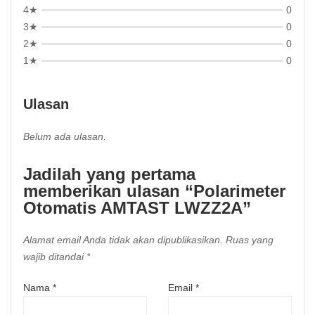
4★
0
3★
0
2★
0
1★
0
Ulasan
Belum ada ulasan.
Jadilah yang pertama
memberikan ulasan “Polarimeter
Otomatis AMTAST LWZZ2A”
Alamat email Anda tidak akan dipublikasikan.
Ruas yang
wajib ditandai
*
Nama
*
Email
*