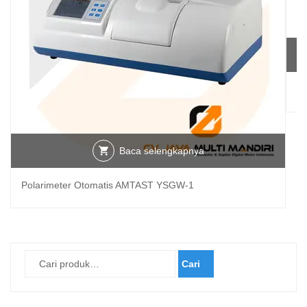
M
Baca selengkapnya
Polarimeter Otomatis AMTAST YSGW-1
Cari