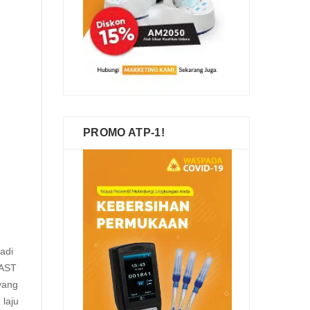
PROMO ATP-1!
adi
TAST
yang
 laju