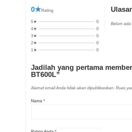
0★
Ulasa
Rating
5★
0
Belum ada 
4★
0
3★
0
2★
0
1★
0
Jadilah yang pertama member
BT600L”
Alamat email Anda tidak akan dipublikasikan.
Ruas yan
Nama
*
Rating Anda
*