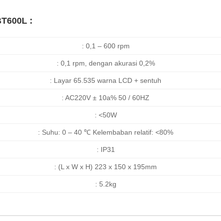
BT600L :
: 0,1 – 600 rpm
: 0,1 rpm, dengan akurasi 0,2%
: Layar 65.535 warna LCD + sentuh
: AC220V ± 10a% 50 / 60HZ
: <50W
: Suhu: 0 – 40 ℃ Kelembaban relatif: <80%
: IP31
: (L x W x H) 223 x 150 x 195mm
: 5.2kg