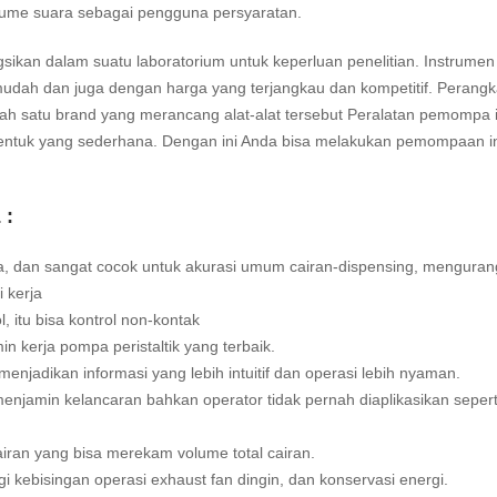
lume suara sebagai pengguna persyaratan.
gsikan dalam suatu laboratorium untuk keperluan penelitian. Instrumen
mudah dan juga dengan harga yang terjangkau dan kompetitif. Perangk
ah satu brand yang merancang alat-alat tersebut Peralatan pemompa i
ntuk yang sederhana. Dengan ini Anda bisa melakukan pemompaan in
 :
na, dan sangat cocok untuk akurasi umum cairan-dispensing, menguran
 kerja
, itu bisa kontrol non-kontak
n kerja pompa peristaltik yang terbaik.
njadikan informasi yang lebih intuitif dan operasi lebih nyaman.
 menjamin kelancaran bahkan operator tidak pernah diaplikasikan seperti
cairan yang bisa merekam volume total cairan.
 kebisingan operasi exhaust fan dingin, dan konservasi energi.