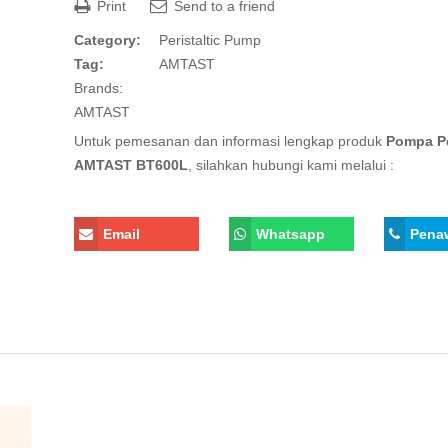
Print
Send to a friend
Category:
Peristaltic Pump
Tag:
AMTAST
Brands:
AMTAST
Untuk pemesanan dan informasi lengkap produk
Pompa Pe
AMTAST BT600L
, silahkan hubungi kami melalui :
Email
Whatsapp
Pena