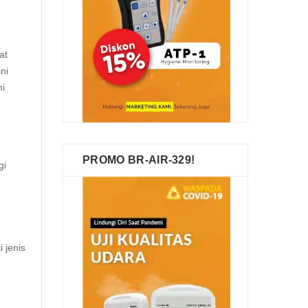
at
ni
i
PROMO BR-AIR-329!
gi
 jenis