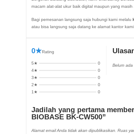
macam alat-alat ukur baik digital maupun yang masih 
Bagi pemesanan langsung saja hubungi kami melalu
atau bisa langsung saja datang ke alamat kantor kam
0★
Ulasa
Rating
5★
0
Belum ada 
4★
0
3★
0
2★
0
1★
0
Jadilah yang pertama member
BIOBASE BK-CW500”
Alamat email Anda tidak akan dipublikasikan.
Ruas yan