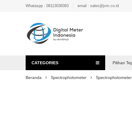
Whataspp : 08113038383
email : sales@jvm.co.id
CATEGORIES
Pilihan Te
Beranda
Spectrophotometer
Spectrophotomete