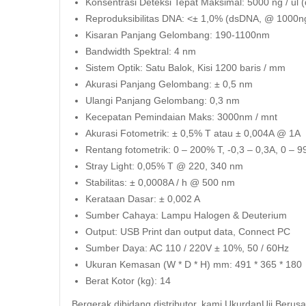
Konsentrasi Deteksi Tepat Maksimal: 5000 ng / ul
Reproduksibilitas DNA: <± 1,0% (dsDNA, @ 1000ng 
Kisaran Panjang Gelombang: 190-1100nm
Bandwidth Spektral: 4 nm
Sistem Optik: Satu Balok, Kisi 1200 baris / mm
Akurasi Panjang Gelombang: ± 0,5 nm
Ulangi Panjang Gelombang: 0,3 nm
Kecepatan Pemindaian Maks: 3000nm / mnt
Akurasi Fotometrik: ± 0,5% T atau ± 0,004A @ 1A
Rentang fotometrik: 0 – 200% T, -0,3 – 0,3A, 0 – 
Stray Light: 0,05% T @ 220, 340 nm
Stabilitas: ± 0,0008A / h @ 500 nm
Kerataan Dasar: ± 0,002 A
Sumber Cahaya: Lampu Halogen & Deuterium
Output: USB Print dan output data, Connect PC
Sumber Daya: AC 110 / 220V ± 10%, 50 / 60Hz
Ukuran Kemasan (W * D * H) mm: 491 * 365 * 180
Berat Kotor (kg): 14
Bergerak dibidang distributor, kami UkurdanUji Berus