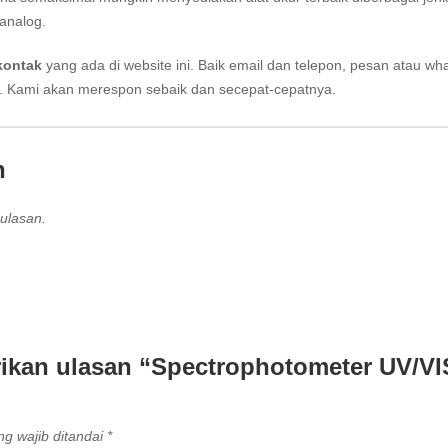
analog.
kontak
yang ada di website ini. Baik email dan telepon, pesan atau wh
i. Kami akan merespon sebaik dan secepat-cepatnya.
n
ulasan.
ikan ulasan “Spectrophotometer UV/VI
g wajib ditandai
*