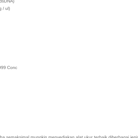
 (dsDNA)
/ ul)
9999 Conc
aha semaksimal mungkin menyediakan alat ukur terbaik diberbagai jeni