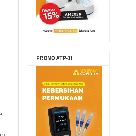
PROMO ATP-1!
.
t,
ang