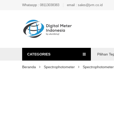
Whataspp : 08113038383
email : sales@jvm.co.id
CATEGORIES
Pilihan Te
Beranda
Spectrophotometer
Spectrophotomete