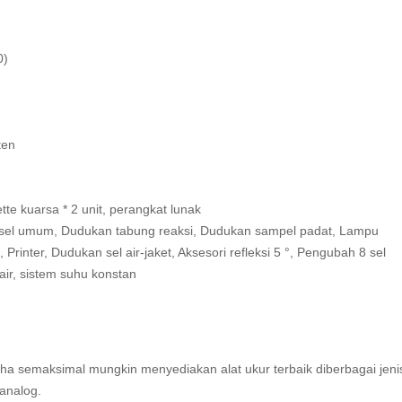
0)
ten
tte kuarsa * 2 unit, perangkat lunak
n sel umum, Dudukan tabung reaksi, Dudukan sampel padat, Lampu
inter, Dudukan sel air-jaket, Aksesori refleksi 5 °, Pengubah 8 sel
air, sistem suhu konstan
aha semaksimal mungkin menyediakan alat ukur terbaik diberbagai jeni
analog.