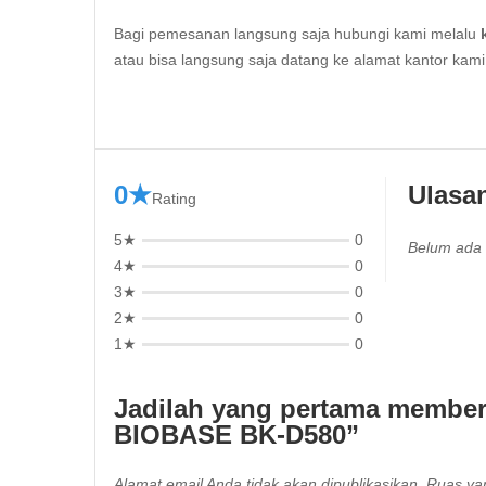
Bagi pemesanan langsung saja hubungi kami melalu
atau bisa langsung saja datang ke alamat kantor kam
0★
Ulasa
Rating
5★
0
Belum ada 
4★
0
3★
0
2★
0
1★
0
Jadilah yang pertama member
BIOBASE BK-D580”
Alamat email Anda tidak akan dipublikasikan.
Ruas yan