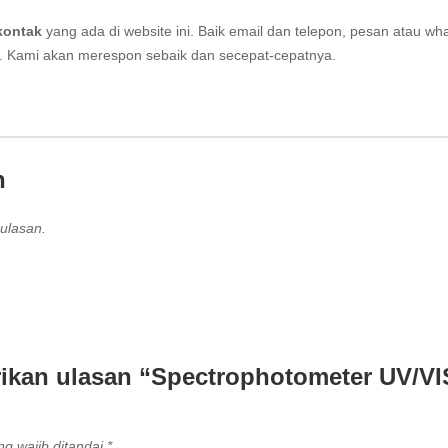
kontak
yang ada di website ini. Baik email dan telepon, pesan atau wh
i. Kami akan merespon sebaik dan secepat-cepatnya.
n
ulasan.
ikan ulasan “Spectrophotometer UV/VI
g wajib ditandai
*