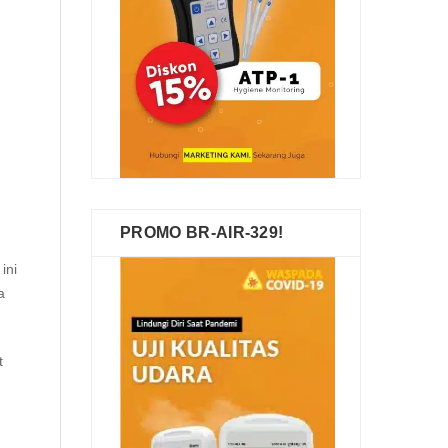
PROMO BR-AIR-329!
 ini
a
t