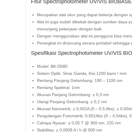
Fitur Spectrophotometer UV/VIS BIOBASE
Merupakan alat ukur yang dapat bekerja dengan op
Alat ini juga sudah dibekali dengan sumber daya 
menunjang pekerjaan dengan baik.
Dengan menggunakan alat ini pengguna bisa men
Perangkat ini dirancang secara portabel sehingg
Spesifikasi Spectrophotometer UV/VIS B
Model: BK-D580
Sistem Optik: Sinar Ganda, Kisi 1200 baris / mm
Rentang Panjang Gelombang: 190 – 1100 nm
Rentang Spektral: 1nm
Akurasi Panjang Gelombang: ± 0,3 nm
Ulangi Panjang Gelombang: ≤ 0,2 nm
Akurasi fotometrik: ± 0,002A (0 – 0,5 Abs), ± 0,00
Pengulangan Fotometrik: 0,001Abs (0 – 0,5Abs), 0
Cahaya Nyasar: ≤ 0,05 T @ 360 nm; 220 nm
Stabilitas: ± 0,0008 A / h @ 500 nm