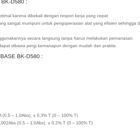
 BK-D580 :
timal karena dibekali dengan respon kerja yang cepat.
yang sangat mumpuni untuk pengoperasian alat yang efisien sehingga 
ggunakannya secara langsung tanpa harus melakukan pemanasan.
a dapat dibawa pergi kemanapun dengan mudah dan praktis.
IOBASE BK-D580 :
4A (0,5 – 1,0Abs), ± 0,3% T (0 – 100% T)
,002Abs (0,5 – 1,0Abs), ≤ 0,2% T (0 – 100% T)