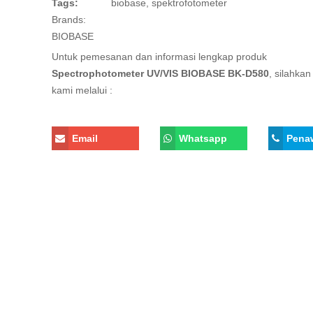
Tags:
biobase
,
spektrofotometer
Brands:
BIOBASE
Untuk pemesanan dan informasi lengkap produk
Spectrophotometer UV/VIS BIOBASE BK-D580
, silahka
kami melalui :
Email
Whatsapp
Pena