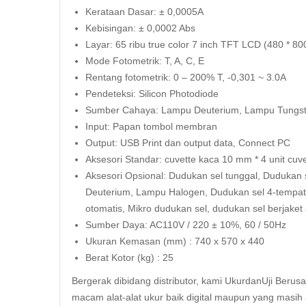
Kerataan Dasar: ± 0,0005A
Kebisingan: ± 0,0002 Abs
Layar: 65 ribu true color 7 inch TFT LCD (480 * 80
Mode Fotometrik: T, A, C, E
Rentang fotometrik: 0 – 200% T, -0,301 ~ 3.0A
Pendeteksi: Silicon Photodiode
Sumber Cahaya: Lampu Deuterium, Lampu Tungs
Input: Papan tombol membran
Output: USB Print dan output data, Connect PC
Aksesori Standar: cuvette kaca 10 mm * 4 unit cuve
Aksesori Opsional: Dudukan sel tunggal, Duduka
Deuterium, Lampu Halogen, Dudukan sel 4-tempat, Pr
otomatis, Mikro dudukan sel, dudukan sel berjaket 
Sumber Daya: AC110V / 220 ± 10%, 60 / 50Hz
Ukuran Kemasan (mm) : 740 x 570 x 440
Berat Kotor (kg) : 25
Bergerak dibidang distributor, kami UkurdanUji Berus
macam alat-alat ukur baik digital maupun yang masih 