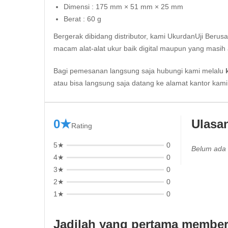
Dimensi : 175 mm × 51 mm × 25 mm
Berat : 60 g
Bergerak dibidang distributor, kami UkurdanUji Berus
macam alat-alat ukur baik digital maupun yang masih 
Bagi pemesanan langsung saja hubungi kami melalu
atau bisa langsung saja datang ke alamat kantor kam
0★
Ulasa
Rating
5★
0
Belum ada 
4★
0
3★
0
2★
0
1★
0
Jadilah yang pertama member