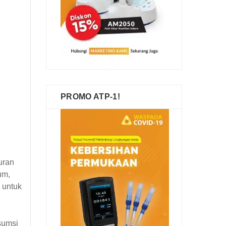
PROMO ATP-1!
uran
um,
 untuk
sumsi