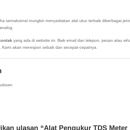
aha semaksimal mungkin menyediakan alat ukur terbaik diberbagai jeni
analog.
kontak
yang ada di website ini. Baik email dan telepon, pesan atau wh
i. Kami akan merespon sebaik dan secepat-cepatnya.
n
ulasan.
ikan ulasan “Alat Pengukur TDS Meter