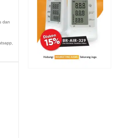
s dan
atsapp,