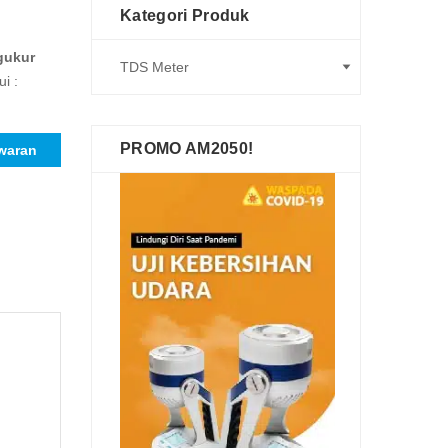
Kategori Produk
gukur
i :
PROMO AM2050!
waran