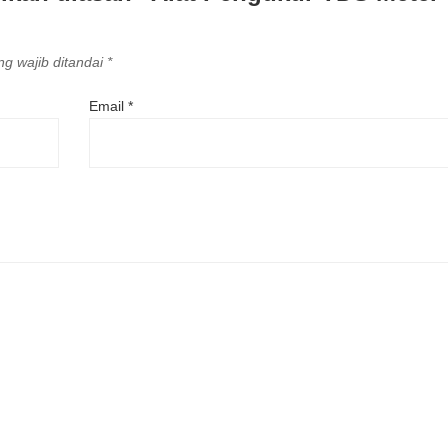
g wajib ditandai
*
Email
*