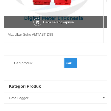
Baca selengkapnya
Alat Ukur Suhu AMTAST D99
Al
Cari
Kategori Produk