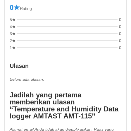
0★
Rating
5★
0
4★
0
3★
0
2★
0
1★
0
Ulasan
Belum ada ulasan.
Jadilah yang pertama
memberikan ulasan
“Temperature and Humidity Data
logger AMTAST AMT-115”
Alamat email Anda tidak akan dipublikasikan.
Ruas yang