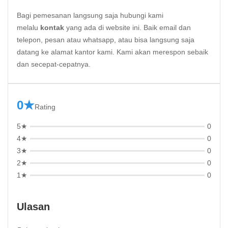
Bagi pemesanan langsung saja hubungi kami
melalu
kontak
yang ada di website ini. Baik email dan
telepon, pesan atau whatsapp, atau bisa langsung saja
datang ke alamat kantor kami. Kami akan merespon sebaik
dan secepat-cepatnya.
0★
Rating
5★
0
4★
0
3★
0
2★
0
1★
0
Ulasan