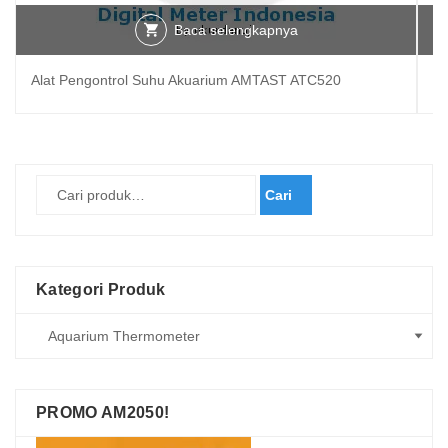
Baca selengkapnya
Alat Pengontrol Suhu Akuarium AMTAST ATC520
Al
Cari
Kategori Produk
PROMO AM2050!