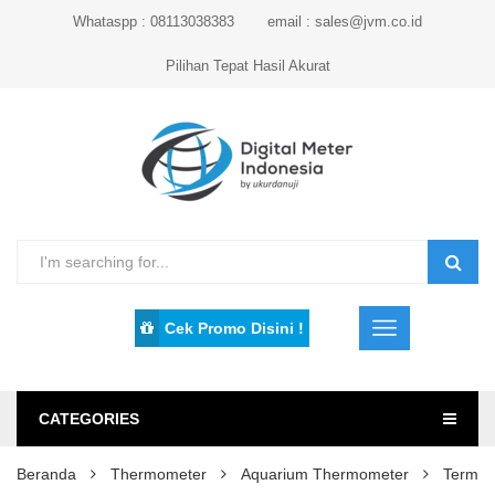
Whataspp : 08113038383
email : sales@jvm.co.id
Pilihan Tepat Hasil Akurat
Cek Promo Disini !
CATEGORIES
Beranda
Thermometer
Aquarium Thermometer
Termom