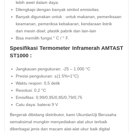
lebih awet dalam daya.
Dilengkapi dengan banyak
simbol
emisivitas
.
Banyak digunakan untuk
:
untuk makanan
,
pemeriksaan
keamanan
,
pemeriksa kebakaran
,
kendaraan
listrik
dan
mesin disel
,
plastik pabrik
dan lain-lain
Bisa memilih fungsi
°
C
/
°
F
.
Spesifikasi Termometer Inframerah AMTAST
ST1000 :
Jangkauan pengukuran: -25 – 1.000 °C
Presisi pengukuran: ±(1.5%+1°C)
Waktu respon: 0,5 detik
Resolusi: 0,2 °C
Emisifitas: 0,99/0,95/0,85/0,79/0,75
Catu daya: baterai 9 V
Bergerak dibidang distributor, kami UkurdanUji Berusaha
semaksimal mungkin menyediakan alat ukur terbaik
diberbagai jenis dan macam alat-alat ukur baik digital