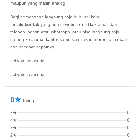
maupun yang masih analog.
Bagi pemesanan langsung saja hubungi kami
melalu
kontak
yang ada di website ini. Baik email dan
telepon, pesan atau whatsapp, atau bisa langsung saja
datang ke alamat kantor kami. Kami akan merespon sebaik
dan secepat-cepatnya.
activate javascript
activate javascript
0★
Rating
5★
0
4★
0
3★
0
2★
0