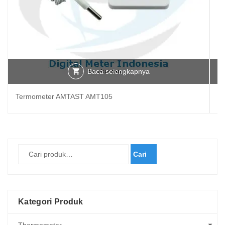
Baca selengkapnya
Termometer AMTAST AMT105
Al
Cari
Kategori Produk