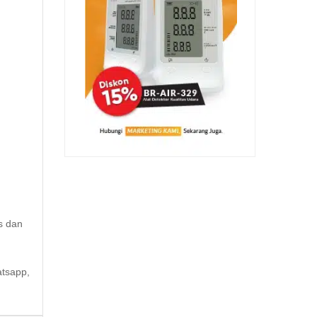
s dan
atsapp,