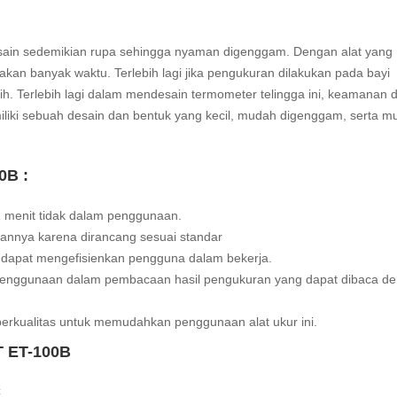
ain sedemikian rupa sehingga nyaman digenggam. Dengan alat yan
an banyak waktu. Terlebih lagi jika pengukuran dilakukan pada bayi
. Terlebih lagi dalam mendesain termometer telingga ini, keamanan 
iliki sebuah desain dan bentuk yang kecil, mudah digenggam, serta m
0B :
 1 menit tidak dalam penggunaan.
annya karena dirancang sesuai standar
a dapat mengefisienkan pengguna dalam bekerja.
penggunaan dalam pembacaan hasil pengukuran yang dapat dibaca d
berkualitas untuk memudahkan penggunaan alat ukur ini.
T ET-100B
C