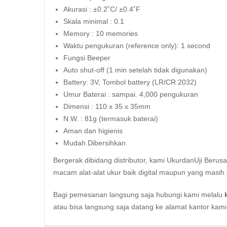
Akurasi : ±0.2˚C/ ±0.4˚F
Skala minimal : 0.1
Memory : 10 memories
Waktu pengukuran (reference only): 1 second
Fungsi Beeper
Auto shut-off (1 min setelah tidak digunakan)
Battery: 3V, Tombol battery (LR/CR 2032)
Umur Baterai : sampai. 4,000 pengukuran
Dimensi : 110 x 35 x 35mm
N.W. : 81g (termasuk baterai)
Aman dan higienis
Mudah Dibersihkan
Bergerak dibidang distributor, kami UkurdanUji Berus
macam alat-alat ukur baik digital maupun yang masih 
Bagi pemesanan langsung saja hubungi kami melalu
atau bisa langsung saja datang ke alamat kantor kam