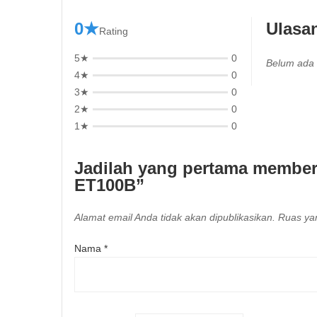
0★
Ulasa
Rating
5★
0
Belum ada 
4★
0
3★
0
2★
0
1★
0
Jadilah yang pertama member
ET100B”
Alamat email Anda tidak akan dipublikasikan.
Ruas yan
Nama
*