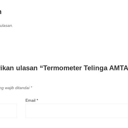
n
ulasan.
ikan ulasan “Termometer Telinga AMT
g wajib ditandai
*
Email
*