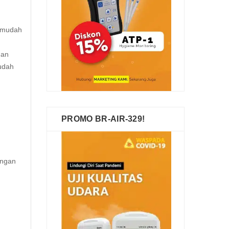
g mudah
dan
udah
PROMO BR-AIR-329!
engan