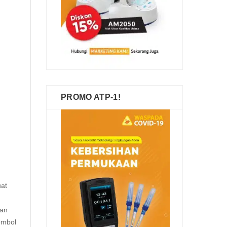
PROMO ATP-1!
uat
kan
ombol