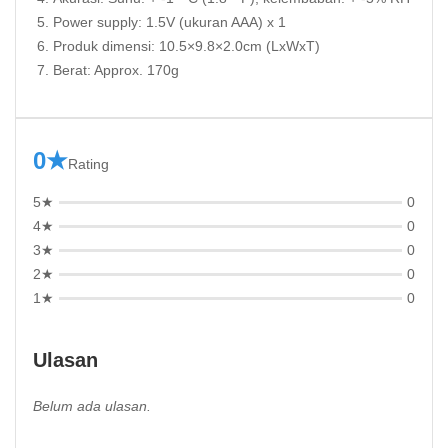
Power supply: 1.5V (ukuran AAA) x 1
Produk dimensi: 10.5×9.8×2.0cm (LxWxT)
Berat: Approx. 170g
0★
Rating
5★
0
4★
0
3★
0
2★
0
1★
0
Ulasan
Belum ada ulasan.