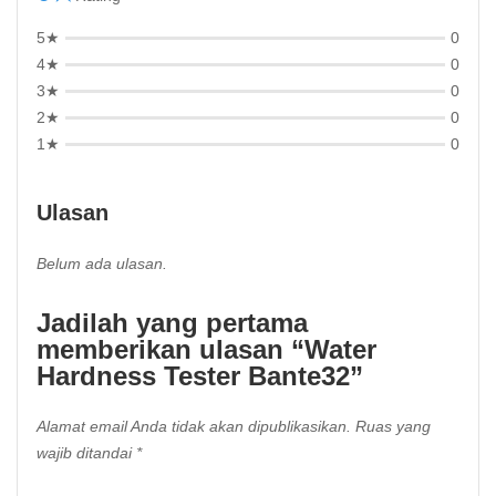
5★
0
4★
0
3★
0
2★
0
1★
0
Ulasan
Belum ada ulasan.
Jadilah yang pertama
memberikan ulasan “Water
Hardness Tester Bante32”
Alamat email Anda tidak akan dipublikasikan.
Ruas yang
wajib ditandai
*