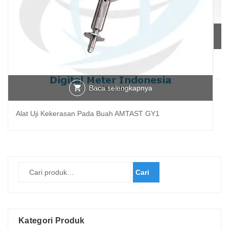
Di
Baca selengkapnya
Alat Uji Kekerasan Pada Buah AMTAST GY1
Cari
Kategori Produk