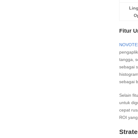
Lin
O
Fitur 
NOVOTE
pengaplik
tangga, s
sebagai 
histogram
sebagai b
Selain fi
untuk dig
cepat rus
ROI yang 
Strat