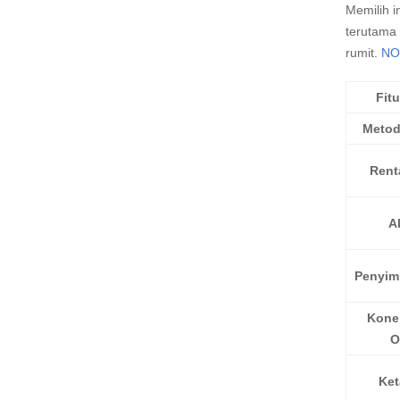
Memilih i
terutama
rumit.
NO
Fit
Metod
Rent
A
Penyim
Konek
O
Ke