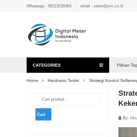
Whataspp : 08113038383
email : sales@jvm.co.id
CATEGORIES
Pilihan Te
Home
Hardness Tester
Strategi Kontrol Softe
Strat
Keke
Cari
By:
Uku