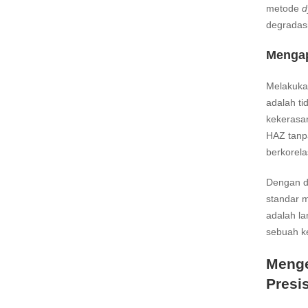
metode
d
degradasi
Mengap
Melakuka
adalah t
kekerasan
HAZ tanpa
berkorela
Dengan de
standar m
adalah la
sebuah k
Menge
Presis