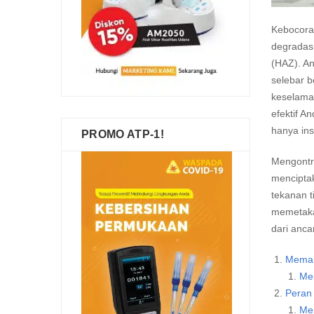
Kebocoran
degradas
(HAZ). An
selebar b
keselamat
efektif A
hanya ins
PROMO ATP-1!
Mengontr
menciptak
tekanan t
memetakan
dari anca
Memah
Me
Peran 
Men