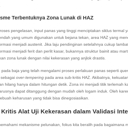
.
sme Terbentuknya Zona Lunak di HAZ
oses pengelasan, input panas yang tinggi menciptakan siklus termal 
ndah yang umum digunakan untuk bejana tekan, area HAZ yang mencapa
ormasi menjadi austenit. Jika laju pendinginan setelahnya cukup lamba
ormasi menjadi ferit dan perlit kasar, bukannya struktur bainit atau mar
an zona lunak dengan nilai kekerasan yang anjlok drastis.
u, pada baja yang telah mengalami proses perlakuan panas seperti
que
k sebagai
over-tempering
pada area sub-kritis HAZ. Akibatnya, kekuat
n hilang hanya dalam hitungan detik. Zona ini menjadi titik terlemah
arusnya dapat ditanggung dengan mudah oleh logam induk. Oleh karen
ebuah keharusan yang tidak bisa dinegosiasikan.
Kritis Alat Uji Kekerasan dalam Validasi Int
emahami mekanisme pelunakan, fokus kita beralih pada bagaimana mend