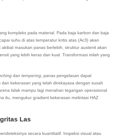
yang kompleks pada material. Pada baja karbon dan baja
i suhu di atas temperatur kritis atas (Ac3) akan
t akibat masukan panas berlebih, struktur austenit akan
tensit yang lebih keras dan kuat. Transformasi inilah yang
nching
dan
tempering
, panas pengelasan dapat
an dan kekerasan yang telah direkayasa dengan susah
 karena tidak mampu lagi menahan tegangan operasional
a itu, mengukur gradient kekerasan melintasi HAZ
egritas Las
eteksinya secara kuantitatif. Inspeksi visual atau