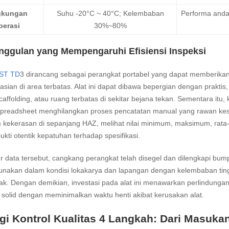
gkungan
Suhu -20°C ~ 40°C; Kelembaban
Performa andal
perasi
30%~80%
Unggulan yang Mempengaruhi Efisiensi Inspeksi
ST TD
3 dirancang sebagai perangkat portabel yang dapat memberi
asian di area terbatas. Alat ini dapat dibawa bepergian dengan prakt
caffolding, atau ruang terbatas di sekitar bejana tekan. Sementara 
spreadsheet menghilangkan proses pencatatan manual yang rawan ke
 kekerasan di sepanjang HAZ, melihat nilai minimum, maksimum, rata-
ukti otentik kepatuhan terhadap spesifikasi.
tur data tersebut, cangkang perangkat telah disegel dan dilengkapi bum
unakan dalam kondisi lokakarya dan lapangan dengan kelembaban tingg
ak. Dengan demikian, investasi pada alat ini menawarkan perlindunga
solid dengan meminimalkan waktu henti akibat kerusakan alat.
egi Kontrol Kualitas 4 Langkah: Dari Masuka