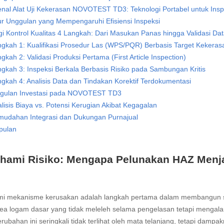
al Alat Uji Kekerasan NOVOTEST TD3: Teknologi Portabel untuk Inspek
ur Unggulan yang Mempengaruhi Efisiensi Inspeksi
gi Kontrol Kualitas 4 Langkah: Dari Masukan Panas hingga Validasi Da
gkah 1: Kualifikasi Prosedur Las (WPS/PQR) Berbasis Target Kekeras
gkah 2: Validasi Produksi Pertama (First Article Inspection)
gkah 3: Inspeksi Berkala Berbasis Risiko pada Sambungan Kritis
gkah 4: Analisis Data dan Tindakan Korektif Terdokumentasi
gulan Investasi pada NOVOTEST TD3
lisis Biaya vs. Potensi Kerugian Akibat Kegagalan
mudahan Integrasi dan Dukungan Purnajual
pulan
ami Risiko: Mengapa Pelunakan HAZ Menja
 mekanisme kerusakan adalah langkah pertama dalam membangun si
ea logam dasar yang tidak meleleh selama pengelasan tetapi mengalam
rubahan ini seringkali tidak terlihat oleh mata telanjang, tetapi dampa