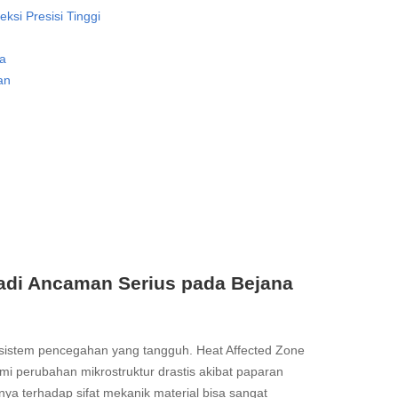
si Presisi Tinggi
ta
an
di Ancaman Serius pada Bejana
stem pencegahan yang tangguh. Heat Affected Zone
i perubahan mikrostruktur drastis akibat paparan
knya terhadap sifat mekanik material bisa sangat