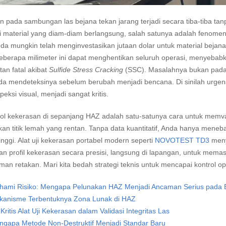
 pada sambungan las bejana tekan jarang terjadi secara tiba-tiba tanpa
i material yang diam-diam berlangsung, salah satunya adalah fenome
da mungkin telah menginvestasikan jutaan dolar untuk material bejana
eberapa milimeter ini dapat menghentikan seluruh operasi, menyebabkan
an fatal akibat
Sulfide Stress Cracking
(SSC). Masalahnya bukan pada a
nda mendeteksinya sebelum berubah menjadi bencana. Di sinilah urgensi 
peksi visual, menjadi sangat kritis.
ol kekerasan di sepanjang HAZ adalah satu-satunya cara untuk memva
an titik lemah yang rentan. Tanpa data kuantitatif, Anda hanya meneb
inggi. Alat uji kekerasan portabel modern seperti
NOVOTEST TD3
meny
 profil kekerasan secara presisi, langsung di lapangan, untuk memas
man retakan. Mari kita bedah strategi teknis untuk mencapai kontrol op
ami Risiko: Mengapa Pelunakan HAZ Menjadi Ancaman Serius pada 
kanisme Terbentuknya Zona Lunak di HAZ
Kritis Alat Uji Kekerasan dalam Validasi Integritas Las
gapa Metode Non-Destruktif Menjadi Standar Baru