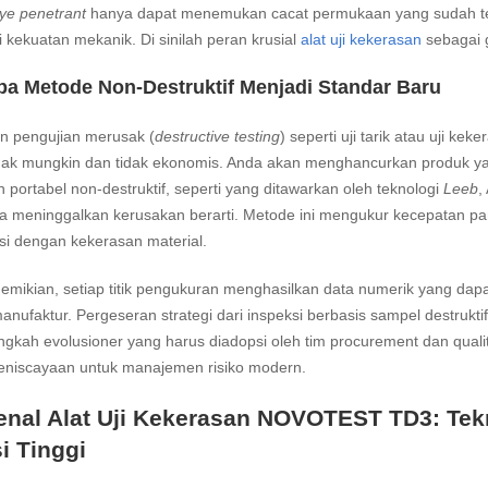
ye penetrant
hanya dapat menemukan cacat permukaan yang sudah terb
 kekuatan mekanik. Di sinilah peran krusial
alat uji kekerasan
sebagai 
a Metode Non-Destruktif Menjadi Standar Baru
n pengujian merusak (
destructive testing
) seperti uji tarik atau uji k
idak mungkin dan tidak ekonomis. Anda akan menghancurkan produk y
 portabel non-destruktif, seperti yang ditawarkan oleh teknologi
Leeb
,
 meninggalkan kerusakan berarti. Metode ini mengukur kecepatan pan
si dengan kekerasan material.
mikian, setiap titik pengukuran menghasilkan data numerik yang dapa
anufaktur. Pergeseran strategi dari inspeksi berbasis sampel destrukt
ngkah evolusioner yang harus diadopsi oleh tim procurement dan qualit
eniscayaan untuk manajemen risiko modern.
nal Alat Uji Kekerasan NOVOTEST TD3: Tekn
i Tinggi