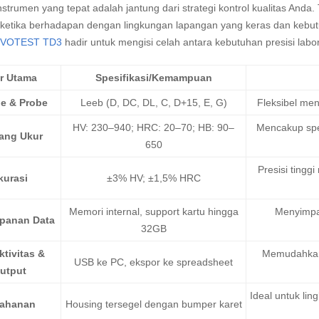
nstrumen yang tepat adalah jantung dari strategi kontrol kualitas Anda.
 ketika berhadapan dengan lingkungan lapangan yang keras dan kebu
VOTEST TD3
hadir untuk mengisi celah antara kebutuhan presisi labor
ur Utama
Spesifikasi/Kemampuan
e & Probe
Leeb (D, DC, DL, C, D+15, E, G)
Fleksibel men
HV: 230–940; HRC: 20–70; HB: 90–
Mencakup spe
ang Ukur
650
Presisi tingg
kurasi
±3% HV; ±1,5% HRC
Memori internal, support kartu hingga
Menyimpan
panan Data
32GB
tivitas &
Memudahkan 
USB ke PC, ekspor ke spreadsheet
utput
Ideal untuk lin
tahanan
Housing tersegel dengan bumper karet