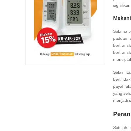
signifikan
Mekani
Selama pr
paduan re
bertransf
bertransf
menciptak
Selain it
bertinda
payah aka
yang seh
menjadi s
Peran 
Setelah m