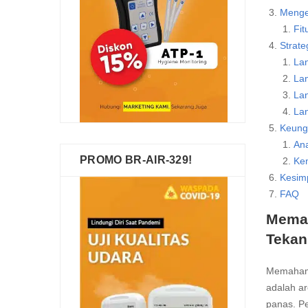
Mengen
Fit
Strate
Lan
Lan
Lan
Lan
Keung
Ana
PROMO BR-AIR-329!
Ke
Kesim
FAQ
Memah
Tekan
Memahami
adalah ar
panas. Pe