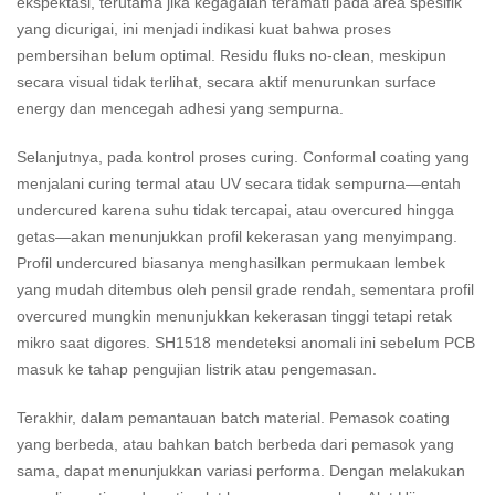
ekspektasi, terutama jika kegagalan teramati pada area spesifik
yang dicurigai, ini menjadi indikasi kuat bahwa proses
pembersihan belum optimal. Residu fluks no-clean, meskipun
secara visual tidak terlihat, secara aktif menurunkan surface
energy dan mencegah adhesi yang sempurna.
Selanjutnya, pada kontrol proses curing. Conformal coating yang
menjalani curing termal atau UV secara tidak sempurna—entah
undercured karena suhu tidak tercapai, atau overcured hingga
getas—akan menunjukkan profil kekerasan yang menyimpang.
Profil undercured biasanya menghasilkan permukaan lembek
yang mudah ditembus oleh pensil grade rendah, sementara profil
overcured mungkin menunjukkan kekerasan tinggi tetapi retak
mikro saat digores. SH1518 mendeteksi anomali ini sebelum PCB
masuk ke tahap pengujian listrik atau pengemasan.
Terakhir, dalam pemantauan batch material. Pemasok coating
yang berbeda, atau bahkan batch berbeda dari pemasok yang
sama, dapat menunjukkan variasi performa. Dengan melakukan