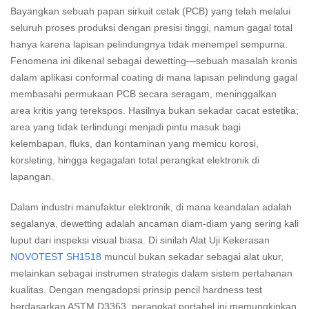
Bayangkan sebuah papan sirkuit cetak (PCB) yang telah melalui
seluruh proses produksi dengan presisi tinggi, namun gagal total
hanya karena lapisan pelindungnya tidak menempel sempurna.
Fenomena ini dikenal sebagai dewetting—sebuah masalah kronis
dalam aplikasi conformal coating di mana lapisan pelindung gagal
membasahi permukaan PCB secara seragam, meninggalkan
area kritis yang terekspos. Hasilnya bukan sekadar cacat estetika;
area yang tidak terlindungi menjadi pintu masuk bagi
kelembapan, fluks, dan kontaminan yang memicu korosi,
korsleting, hingga kegagalan total perangkat elektronik di
lapangan.
Dalam industri manufaktur elektronik, di mana keandalan adalah
segalanya, dewetting adalah ancaman diam-diam yang sering kali
luput dari inspeksi visual biasa. Di sinilah Alat Uji Kekerasan
NOVOTEST SH1518
muncul bukan sekadar sebagai alat ukur,
melainkan sebagai instrumen strategis dalam sistem pertahanan
kualitas. Dengan mengadopsi prinsip pencil hardness test
berdasarkan ASTM D3363, perangkat portabel ini memungkinkan