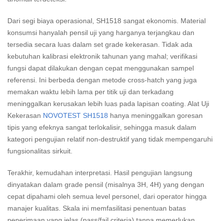
Dari segi biaya operasional, SH1518 sangat ekonomis. Material
konsumsi hanyalah pensil uji yang harganya terjangkau dan
tersedia secara luas dalam set grade kekerasan. Tidak ada
kebutuhan kalibrasi elektronik tahunan yang mahal; verifikasi
fungsi dapat dilakukan dengan cepat menggunakan sampel
referensi. Ini berbeda dengan metode cross-hatch yang juga
memakan waktu lebih lama per titik uji dan terkadang
meninggalkan kerusakan lebih luas pada lapisan coating. Alat Uji
Kekerasan
NOVOTEST SH1518
hanya meninggalkan goresan
tipis yang efeknya sangat terlokalisir, sehingga masuk dalam
kategori pengujian relatif non-destruktif yang tidak mempengaruhi
fungsionalitas sirkuit.
Terakhir, kemudahan interpretasi. Hasil pengujian langsung
dinyatakan dalam grade pensil (misalnya 3H, 4H) yang dengan
cepat dipahami oleh semua level personel, dari operator hingga
manajer kualitas. Skala ini memfasilitasi penentuan batas
penerimaan yang jelas (pass/fail criteria) tanpa memerlukan