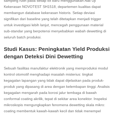
sampling rutin pada setiap lot baru menggunakan Alat Uji
Kekerasan NOVOTEST SH1518, departemen kualitas dapat
membangun database kekerasan historis. Setiap deviasi
signifikan dari baseline yang telah ditetapkan menjadi trigger
untuk investigasi lebih lanjut, mencegah penggunaan material
sub-standar yang berpotensi menyebabkan wabah dewetting di
seluruh batch produksi.
Studi Kasus: Peningkatan Yield Produksi
dengan Deteksi Dini Dewetting
Sebuah fasilitas manufaktur elektronik yang memproduksi modul
kontrol otomotif menghadapi masalah misterius: tingkat
kegagalan lapangan yang tidak dapat dijelaskan pada produk-
produk yang dipasang di area dengan kelembapan tinggi. Analisis
kegagalan mengarah pada korosi jalur tembaga di bawah
conformal coating akrilik, tepat di sekitar area konektor. Inspeksi
mikroskopis mengungkapkan fenomena dewetting skala mikro:
coating membentuk kawah-kawah kecil dan tidak menempel