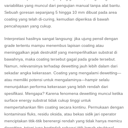
variabilitas yang muncul dari pengujian manual tanpa alat bantu.
Sebuah goresan sepanjang 5 hingga 10 mm dibuat pada area
coating yang telah di-curing, kemudian diperiksa di bawah
pencahayaan yang cukup.
Interpretasi hasilnya sangat langsung: jika ujung pensil dengan
grade tertentu mampu menembus lapisan coating atau
meninggalkan jejak destruktif yang memperlihatkan substrat di
bawahnya, maka coating tersebut gagal pada grade tersebut.
Namun, relevansinya terhadap dewetting jauh lebih dalam dari
sekadar angka kekerasan. Coating yang mengalami dewetting—
atau memiliki potensi untuk mengalaminya—hampir selalu
menunjukkan performa kekerasan yang lebih rendah dari
spesifikasi. Mengapa? Karena fenomena dewetting muncul ketika
surface energy substrat tidak cukup tinggi untuk
mempertahankan film coating secara kontinu. Permukaan dengan
kontaminasi fluks, residu oksida, atau bekas sidik jari operator
menciptakan titik-titik berenergi rendah yang tidak hanya memicu
dewetting, tetapi juga bertindak sebagai titik lemah struktural.