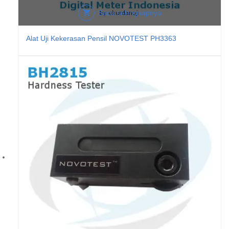
Baca selengkapnya
Alat Uji Kekerasan Pensil NOVOTEST PH3363