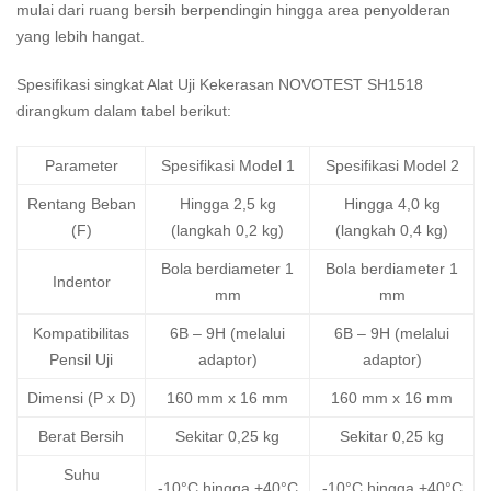
mulai dari ruang bersih berpendingin hingga area penyolderan
yang lebih hangat.
Spesifikasi singkat Alat Uji Kekerasan NOVOTEST SH1518
dirangkum dalam tabel berikut:
Parameter
Spesifikasi Model 1
Spesifikasi Model 2
Rentang Beban
Hingga 2,5 kg
Hingga 4,0 kg
(F)
(langkah 0,2 kg)
(langkah 0,4 kg)
Bola berdiameter 1
Bola berdiameter 1
Indentor
mm
mm
Kompatibilitas
6B – 9H (melalui
6B – 9H (melalui
Pensil Uji
adaptor)
adaptor)
Dimensi (P x D)
160 mm x 16 mm
160 mm x 16 mm
Berat Bersih
Sekitar 0,25 kg
Sekitar 0,25 kg
Suhu
-10°C hingga +40°C
-10°C hingga +40°C