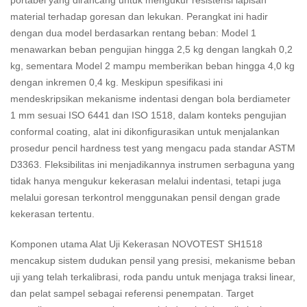
portabel yang dirancang untuk mengukur resistensi lapisan
material terhadap goresan dan lekukan. Perangkat ini hadir
dengan dua model berdasarkan rentang beban: Model 1
menawarkan beban pengujian hingga 2,5 kg dengan langkah 0,2
kg, sementara Model 2 mampu memberikan beban hingga 4,0 kg
dengan inkremen 0,4 kg. Meskipun spesifikasi ini
mendeskripsikan mekanisme indentasi dengan bola berdiameter
1 mm sesuai ISO 6441 dan ISO 1518, dalam konteks pengujian
conformal coating, alat ini dikonfigurasikan untuk menjalankan
prosedur pencil hardness test yang mengacu pada standar ASTM
D3363. Fleksibilitas ini menjadikannya instrumen serbaguna yang
tidak hanya mengukur kekerasan melalui indentasi, tetapi juga
melalui goresan terkontrol menggunakan pensil dengan grade
kekerasan tertentu.
Komponen utama Alat Uji Kekerasan NOVOTEST SH1518
mencakup sistem dudukan pensil yang presisi, mekanisme beban
uji yang telah terkalibrasi, roda pandu untuk menjaga traksi linear,
dan pelat sampel sebagai referensi penempatan. Target