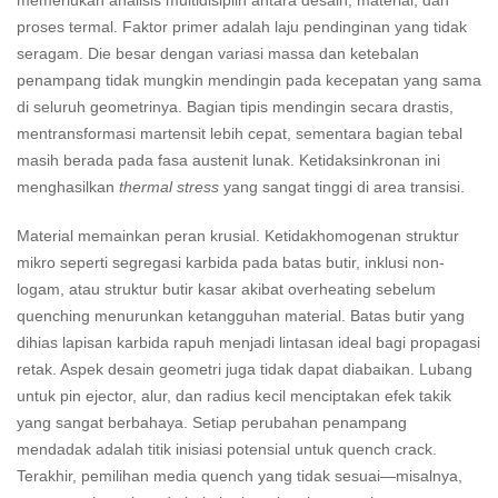
proses termal. Faktor primer adalah laju pendinginan yang tidak
seragam. Die besar dengan variasi massa dan ketebalan
penampang tidak mungkin mendingin pada kecepatan yang sama
di seluruh geometrinya. Bagian tipis mendingin secara drastis,
mentransformasi martensit lebih cepat, sementara bagian tebal
masih berada pada fasa austenit lunak. Ketidaksinkronan ini
menghasilkan
thermal stress
yang sangat tinggi di area transisi.
Material memainkan peran krusial. Ketidakhomogenan struktur
mikro seperti segregasi karbida pada batas butir, inklusi non-
logam, atau struktur butir kasar akibat overheating sebelum
quenching menurunkan ketangguhan material. Batas butir yang
dihias lapisan karbida rapuh menjadi lintasan ideal bagi propagasi
retak. Aspek desain geometri juga tidak dapat diabaikan. Lubang
untuk pin ejector, alur, dan radius kecil menciptakan efek takik
yang sangat berbahaya. Setiap perubahan penampang
mendadak adalah titik inisiasi potensial untuk quench crack.
Terakhir, pemilihan media quench yang tidak sesuai—misalnya,