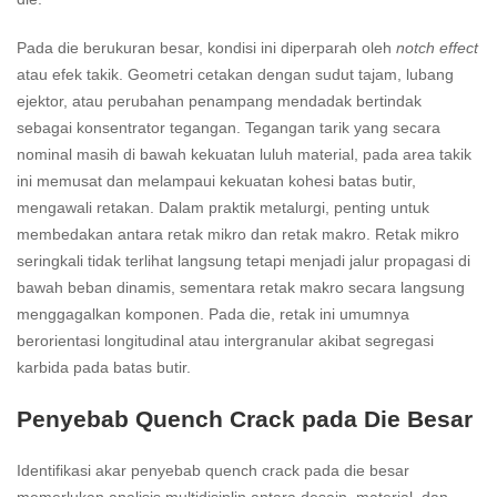
Pada die berukuran besar, kondisi ini diperparah oleh
notch effect
atau efek takik. Geometri cetakan dengan sudut tajam, lubang
ejektor, atau perubahan penampang mendadak bertindak
sebagai konsentrator tegangan. Tegangan tarik yang secara
nominal masih di bawah kekuatan luluh material, pada area takik
ini memusat dan melampaui kekuatan kohesi batas butir,
mengawali retakan. Dalam praktik metalurgi, penting untuk
membedakan antara retak mikro dan retak makro. Retak mikro
seringkali tidak terlihat langsung tetapi menjadi jalur propagasi di
bawah beban dinamis, sementara retak makro secara langsung
menggagalkan komponen. Pada die, retak ini umumnya
berorientasi longitudinal atau intergranular akibat segregasi
karbida pada batas butir.
Penyebab Quench Crack pada Die Besar
Identifikasi akar penyebab quench crack pada die besar
memerlukan analisis multidisiplin antara desain, material, dan