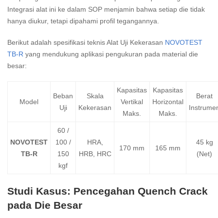
Integrasi alat ini ke dalam SOP menjamin bahwa setiap die tidak
hanya diukur, tetapi dipahami profil tegangannya.
Berikut adalah spesifikasi teknis Alat Uji Kekerasan
NOVOTEST
TB-R
yang mendukung aplikasi pengukuran pada material die
besar:
Kapasitas
Kapasitas
Beban
Skala
Berat
Model
Vertikal
Horizontal
Uji
Kekerasan
Instrume
Maks.
Maks.
60 /
NOVOTEST
100 /
HRA,
45 kg
170 mm
165 mm
TB-R
150
HRB, HRC
(Net)
kgf
Studi Kasus: Pencegahan Quench Crack
pada Die Besar