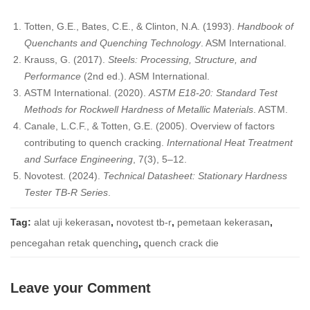
Totten, G.E., Bates, C.E., & Clinton, N.A. (1993).
Handbook of
Quenchants and Quenching Technology
. ASM International.
Krauss, G. (2017).
Steels: Processing, Structure, and
Performance
(2nd ed.). ASM International.
ASTM International. (2020).
ASTM E18-20: Standard Test
Methods for Rockwell Hardness of Metallic Materials
. ASTM.
Canale, L.C.F., & Totten, G.E. (2005). Overview of factors
contributing to quench cracking.
International Heat Treatment
and Surface Engineering
, 7(3), 5–12.
Novotest. (2024).
Technical Datasheet: Stationary Hardness
Tester TB-R Series
.
Tag:
alat uji kekerasan
,
novotest tb-r
,
pemetaan kekerasan
,
pencegahan retak quenching
,
quench crack die
Leave your Comment