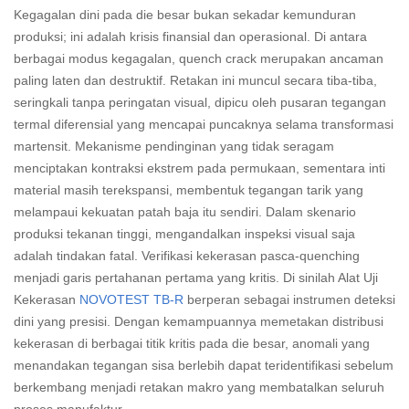
Kegagalan dini pada die besar bukan sekadar kemunduran
produksi; ini adalah krisis finansial dan operasional. Di antara
berbagai modus kegagalan, quench crack merupakan ancaman
paling laten dan destruktif. Retakan ini muncul secara tiba-tiba,
seringkali tanpa peringatan visual, dipicu oleh pusaran tegangan
termal diferensial yang mencapai puncaknya selama transformasi
martensit. Mekanisme pendinginan yang tidak seragam
menciptakan kontraksi ekstrem pada permukaan, sementara inti
material masih terekspansi, membentuk tegangan tarik yang
melampaui kekuatan patah baja itu sendiri. Dalam skenario
produksi tekanan tinggi, mengandalkan inspeksi visual saja
adalah tindakan fatal. Verifikasi kekerasan pasca-quenching
menjadi garis pertahanan pertama yang kritis. Di sinilah Alat Uji
Kekerasan
NOVOTEST TB-R
berperan sebagai instrumen deteksi
dini yang presisi. Dengan kemampuannya memetakan distribusi
kekerasan di berbagai titik kritis pada die besar, anomali yang
menandakan tegangan sisa berlebih dapat teridentifikasi sebelum
berkembang menjadi retakan makro yang membatalkan seluruh
proses manufaktur.