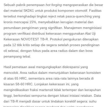
Sebuah pabrik penempaan
hot forging
mengoperasikan die besar
dari material SKD61 untuk produksi komponen otomotif. Fasilitas
tersebut menghadapi tingkat reject retak pasca-quenching yang
kronis mencapai 15%, menyebabkan kerugian material dan
penundaan pengiriman yang signifikan. Manajemen menginisiasi
program verifikasi distribusi kekerasan menggunakan Alat Uji
Kekerasan NOVOTEST TB-R. Protokol pengukuran diterapkan
pada 12 titik kritis setiap die segera setelah proses pendinginan
oli selesai, dengan fokus pada area radius dalam dan boss
penampang tebal.
Hasil pemetaan awal mengungkapkan diskrepansi yang
mencolok. Area radius dalam menunjukkan kekerasan konsisten
di atas 65 HRC, sementara area rata-rata lainnya berada di
kisaran 58-60 HRC. Lonjakan kekerasan ini, yang
mengindikasikan fraksi martensit tidak tertemper dan kerapuhan
tinggi, berkorelasi sempurna dengan lokasi inisiasi retakan. Data
dari TB-R menjadi dasar untuk tindakan korektif segera: suhu
tempering dinaikkan secara moderat dan waktu penahanan