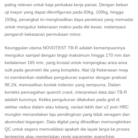
paling relevan untuk baja perkakas kerja panas. Dengan beban
uji mayor yang dapat dikonfigurasi pada 60kg, 100kg, hingga
150kg, perangkat ini menghasilkan daya penetrasi yang memadai
untuk mengukur kekerasan makro pada die besar, melampaui
pengaruh kekasaran permukaan minor.
Keunggulan utama NOVOTEST TB-R adalah kemampuannya
mengukur sampel dengan tinggi maksimum hingga 170 mm dan
kedalaman 165 mm, yang krusial untuk menjangkau area-area
sulit pada geometri die yang kompleks. Alat Uji Kekerasan meja
ini memberikan stabilitas pengukuran superior dengan preload
98,1N, memastikan kontak indentor yang sempurna. Dalam
konteks pencegahan quench crack, interpretasi data dari TB-R
adalah kuncinya. Ketika pengukuran dilakukan pada grid di
sekitar radius dalam atau lubang, variasi lebih dari ±2 poin HRC
mungkin menandakan laju pendinginan yang tidak seragam dan
akumulasi tegangan. Data digital yang dihasilkan memungkinkan
QC untuk segera memvalidasi apakah die layak lanjut ke proses
tempering atau memerlukan revisi parameter quenching.