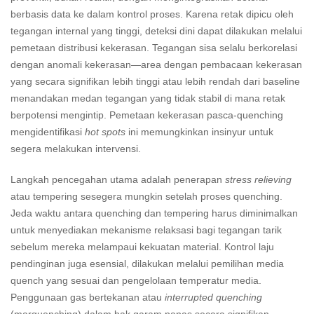
berbasis data ke dalam kontrol proses. Karena retak dipicu oleh
tegangan internal yang tinggi, deteksi dini dapat dilakukan melalui
pemetaan distribusi kekerasan. Tegangan sisa selalu berkorelasi
dengan anomali kekerasan—area dengan pembacaan kekerasan
yang secara signifikan lebih tinggi atau lebih rendah dari baseline
menandakan medan tegangan yang tidak stabil di mana retak
berpotensi mengintip. Pemetaan kekerasan pasca-quenching
mengidentifikasi
hot spots
ini memungkinkan insinyur untuk
segera melakukan intervensi.
Langkah pencegahan utama adalah penerapan
stress relieving
atau tempering sesegera mungkin setelah proses quenching.
Jeda waktu antara quenching dan tempering harus diminimalkan
untuk menyediakan mekanisme relaksasi bagi tegangan tarik
sebelum mereka melampaui kekuatan material. Kontrol laju
pendinginan juga esensial, dilakukan melalui pemilihan media
quench yang sesuai dan pengelolaan temperatur media.
Penggunaan gas bertekanan atau
interrupted quenching
(marquenching) dalam bak garam panas secara signifikan